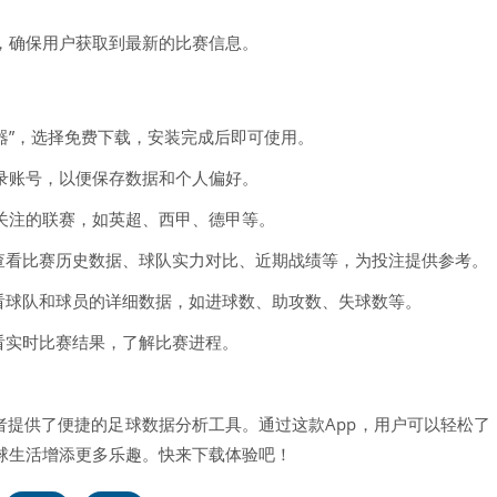
据，确保用户获取到最新的比赛信息。
球计算器”，选择免费下载，安装完成后即可使用。
登录账号，以便保存数据和个人偏好。
己关注的联赛，如英超、西甲、德甲等。
可以查看比赛历史数据、球队实力对比、近期战绩等，为投注提供参考。
以查看球队和球员的详细数据，如进球数、助攻数、失球数等。
查看实时比赛结果，了解比赛进程。
者提供了便捷的足球数据分析工具。通过这款App，用户可以轻松了
球生活增添更多乐趣。快来下载体验吧！