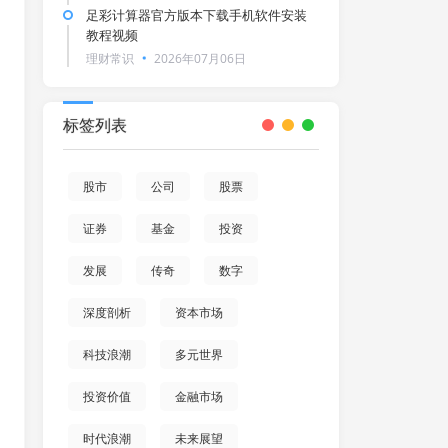
足彩计算器官方版本下载手机软件安装
教程视频
理财常识
2026年07月06日
标签列表
股市
公司
股票
证券
基金
投资
发展
传奇
数字
深度剖析
资本市场
科技浪潮
多元世界
投资价值
金融市场
时代浪潮
未来展望