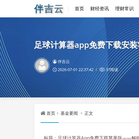
伴吉云
首页
财经资讯
理财常识
足球计算器app免费下载安装
伴吉云
2026-07-01 22:37:42
37阅读
首页
基金要闻
正文
标题：足球计算器App免费下载苹果版——解