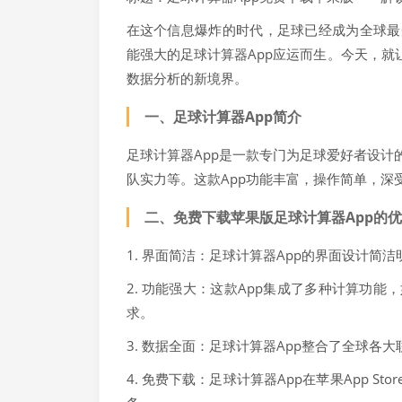
在这个信息爆炸的时代，足球已经成为全球最
能强大的足球计算器App应运而生。今天，就
数据分析的新境界。
一、足球计算器App简介
足球计算器App是一款专门为足球爱好者设
队实力等。这款App功能丰富，操作简单，深
二、免费下载苹果版足球计算器App的
1. 界面简洁：足球计算器App的界面设计
2. 功能强大：这款App集成了多种计算功
求。
3. 数据全面：足球计算器App整合了全球
4. 免费下载：足球计算器App在苹果App 