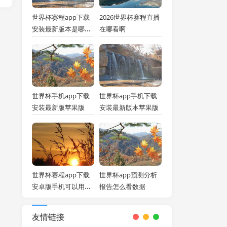
世界杯赛程app下载
2026世界杯赛程直播
安装最新版本是哪个
在哪看啊
软件
世界杯手机app下载
世界杯app手机下载
安装最新版苹果版
安装最新版本苹果版
世界杯赛程app下载
世界杯app预测分析
安卓版手机可以用吗
报告怎么看数据
安全吗安全吗
友情链接