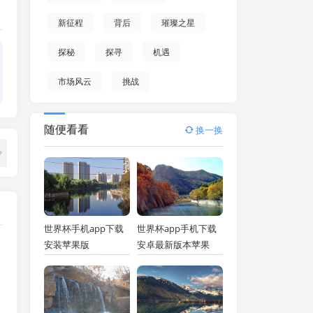
新征程
背后
璀璨之星
探秘
探寻
机遇
市场风云
挑战
随便看看
换一换
世界杯手机app下载
世界杯app手机下载
安装苹果版
安卓最新版本苹果