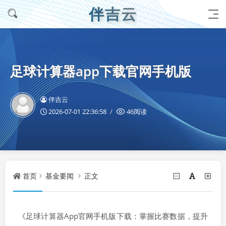
伴吉云
足球计算器app下载官网手机版
伴吉云
2026-07-01 22:36:58
46阅读
首页
基金要闻
正文
《足球计算器App官网手机版下载：掌握比赛数据，提升