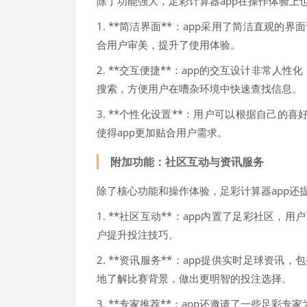
除了功能强大，足彩计算器app在操作体验上
1. **简洁界面**：app采用了简洁直观
合用户审美，提升了使用体验。
2. **交互便捷**：app的交互设计非常
搜索，方便用户在嘈杂环境中快速查找信息。
3. **个性化设置**：用户可以根据自己的
使得app更加贴合用户需求。
附加功能：社区互动与资讯服务
除了核心功能和操作体验，足彩计算器app还
1. **社区互动**：app内置了足彩社区
户提升投注技巧。
2. **资讯服务**：app提供实时足球资
地了解比赛背景，做出更明智的投注选择。
3. **专家推荐**：app还邀请了一些足