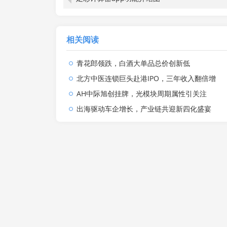
相关阅读
青花郎领跌，白酒大单品总价创新低
北方中医连锁巨头赴港IPO，三年收入翻倍增
AH中际旭创挂牌，光模块周期属性引关注
出海驱动车企增长，产业链共迎新四化盛宴