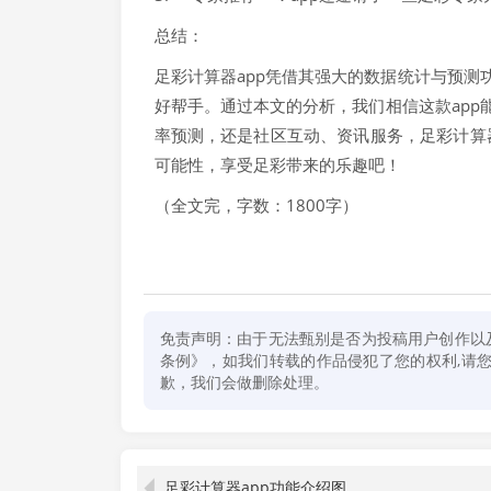
总结：
足彩计算器app凭借其强大的数据统计与预
好帮手。通过本文的分析，我们相信这款ap
率预测，还是社区互动、资讯服务，足彩计算器
可能性，享受足彩带来的乐趣吧！
（全文完，字数：1800字）
免责声明：由于无法甄别是否为投稿用户创作以
条例》，如我们转载的作品侵犯了您的权利,请您通
歉，我们会做删除处理。
足彩计算器app功能介绍图