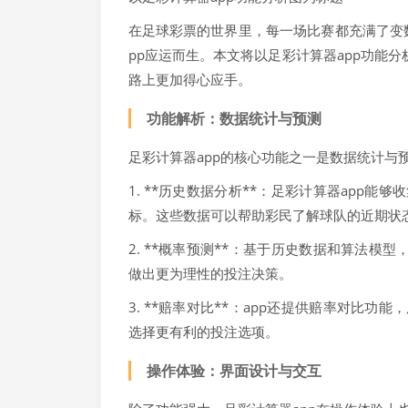
在足球彩票的世界里，每一场比赛都充满了变
pp应运而生。本文将以足彩计算器app功能
路上更加得心应手。
功能解析：数据统计与预测
足彩计算器app的核心功能之一是数据统计与
1. **历史数据分析**：足彩计算器app
标。这些数据可以帮助彩民了解球队的近期状
2. **概率预测**：基于历史数据和算法模
做出更为理性的投注决策。
3. **赔率对比**：app还提供赔率对比
选择更有利的投注选项。
操作体验：界面设计与交互