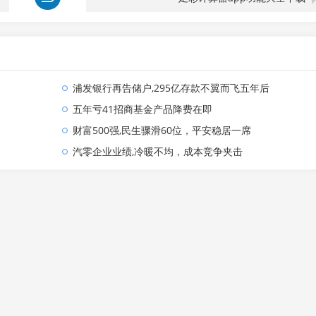
浦发银行再告储户,295亿存款不翼而飞五年后
五年亏41招商基金产品降费在即
财富500强,民生骤滑60位，平安稳居一席
汽零企业业绩,冷暖不均，成本竞争夹击