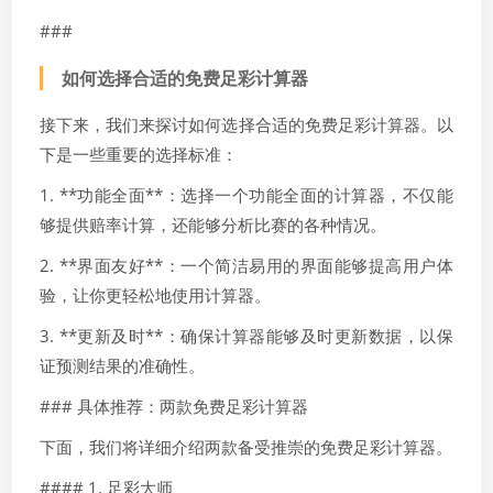
###
如何选择合适的免费足彩计算器
接下来，我们来探讨如何选择合适的免费足彩计算器。以
下是一些重要的选择标准：
1. **功能全面**：选择一个功能全面的计算器，不仅能
够提供赔率计算，还能够分析比赛的各种情况。
2. **界面友好**：一个简洁易用的界面能够提高用户体
验，让你更轻松地使用计算器。
3. **更新及时**：确保计算器能够及时更新数据，以保
证预测结果的准确性。
### 具体推荐：两款免费足彩计算器
下面，我们将详细介绍两款备受推崇的免费足彩计算器。
#### 1. 足彩大师