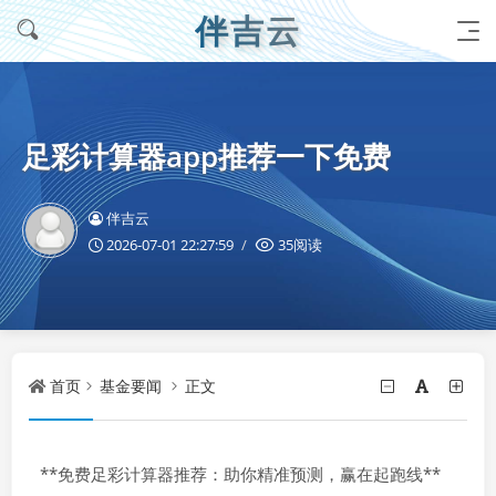
伴吉云
足彩计算器app推荐一下免费
伴吉云
2026-07-01 22:27:59
35阅读
首页
基金要闻
正文
**免费足彩计算器推荐：助你精准预测，赢在起跑线**