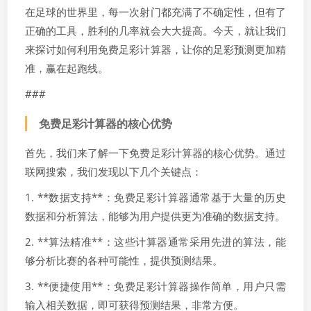
在足球的世界里，每一次射门都充满了不确定性，但有了
正确的工具，胜利的几率就会大大提高。今天，就让我们
来探讨如何利用免费足彩计算器，让你的足彩预测更加精
准，赢在起跑线。
###
免费足彩计算器的核心优势
首先，我们来了解一下免费足彩计算器的核心优势。通过
联网搜索，我们发现以下几个关键点：
1. **数据支持**：免费足彩计算器通常基于大量的历史
数据和分析算法，能够为用户提供更为准确的数据支持。
2. **算法精准**：这些计算器通常采用先进的算法，能
够分析比赛的各种可能性，提供预测结果。
3. **便捷使用**：免费足彩计算器操作简单，用户只需
输入相关数据，即可获得预测结果，非常方便。