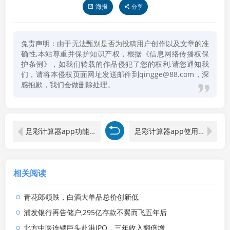
海报
分享
免责声明：由于无法甄别是否为投稿用户创作以及文章的准
确性,本站尊重并保护知识产权，根据《信息网络传播权保
护条例》，如我们转载的作品侵犯了您的权利,请您通知我
们，请将本侵权页面网址发送邮件到qingge@88.com，深
感抱歉，我们会做删除处理。
足彩计算器app功能分析
足彩计算器app使用教程视频
相关阅读
青花郎领跌，白酒大单品总价创新低
浦发银行再告储户,295亿存款不翼而飞五年后
北方中医连锁巨头赴港IPO，三年收入翻倍增