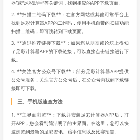
器”或“足彩助手”等关键词，找到相应的APP下载页面。
2. **扫描二维码下载**：在官方网站或其他可靠平台上
找到足彩计算器APP的二维码，使用手机自带的扫描功能
扫描二维码，即可跳转到下载页面。
3. **通过推荐链接下载**：如果您从朋友或论坛上得知
了足彩计算器APP的下载链接，可以直接点击链接进行下
载。
4. **关注官方公众号下载**：部分足彩计算器APP提供
公众号服务，关注官方公众号后，在公众号内找到下载链
接即可下载。
三、手机版速查方法
1. **主界面浏览**：下载并安装足彩计算器APP后，打
开APP，您会看到简洁明了的主界面。在这里，您可以快
速浏览到最新的足彩资讯、赔率信息以及比赛预告。