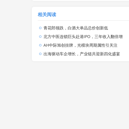
相关阅读
青花郎领跌，白酒大单品总价创新低
北方中医连锁巨头赴港IPO，三年收入翻倍增
AH中际旭创挂牌，光模块周期属性引关注
出海驱动车企增长，产业链共迎新四化盛宴