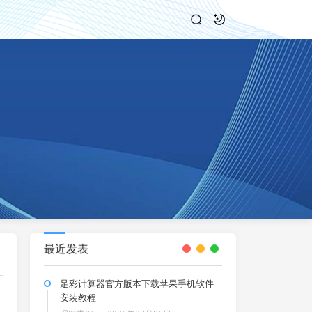
最近发表
足彩计算器官方版本下载苹果手机软件
安装教程