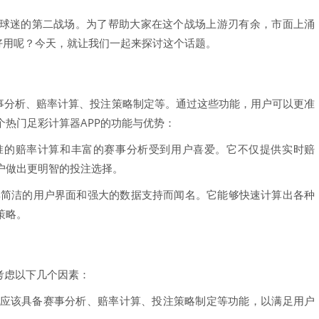
球迷的第二战场。为了帮助大家在这个战场上游刃有余，市面上涌
P好用呢？今天，就让我们一起来探讨这个话题。
赛事分析、赔率计算、投注策略制定等。通过这些功能，用户可以更准
热门足彩计算器APP的功能与优势：
以其精准的赔率计算和丰富的赛事分析受到用户喜爱。它不仅提供实时赔
户做出更明智的投注选择。
器以其简洁的用户界面和强大的数据支持而闻名。它能够快速计算出各种
策略。
考虑以下几个因素：
APP应该具备赛事分析、赔率计算、投注策略制定等功能，以满足用户