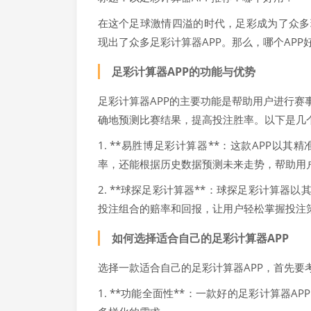
在这个足球激情四溢的时代，足彩成为了众多
现出了众多足彩计算器APP。那么，哪个AP
足彩计算器APP的功能与优势
足彩计算器APP的主要功能是帮助用户进行
确地预测比赛结果，提高投注胜率。以下是几个
1. **易胜博足彩计算器**：这款APP
率，还能根据历史数据预测未来走势，帮助用
2. **球探足彩计算器**：球探足彩计算
投注组合的赔率和回报，让用户轻松掌握投注
如何选择适合自己的足彩计算器APP
选择一款适合自己的足彩计算器APP，首先要
1. **功能全面性**：一款好的足彩计算器