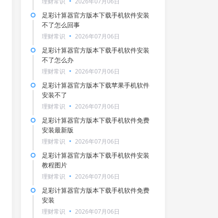
理财常识
2026年07月06日
足彩计算器官方版本下载手机软件安装
不了怎么回事
理财常识
2026年07月06日
足彩计算器官方版本下载手机软件安装
不了怎么办
理财常识
2026年07月06日
足彩计算器官方版本下载苹果手机软件
安装不了
理财常识
2026年07月06日
足彩计算器官方版本下载手机软件免费
安装最新版
理财常识
2026年07月06日
足彩计算器官方版本下载手机软件安装
教程图片
理财常识
2026年07月06日
足彩计算器官方版本下载手机软件免费
安装
理财常识
2026年07月06日