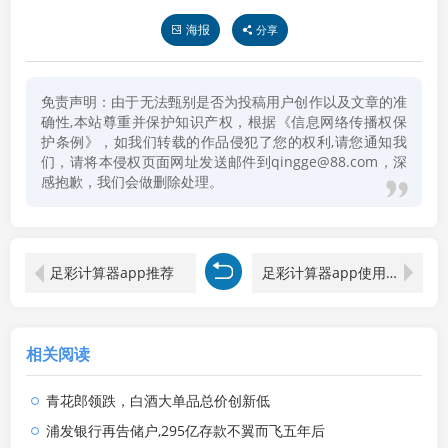
海报
分享
免责声明：由于无法甄别是否为投稿用户创作以及文章的准
确性,本站尊重并保护知识产权，根据《信息网络传播权保
护条例》，如我们转载的作品侵犯了您的权利,请您通知我
们，请将本侵权页面网址发送邮件到qingge@88.com，深
感抱歉，我们会做删除处理。
足彩计算器app推荐
足彩计算器app使用教程
相关阅读
青花郎领跌，白酒大单品总价创新低
浦发银行再告储户,295亿存款不翼而飞五年后