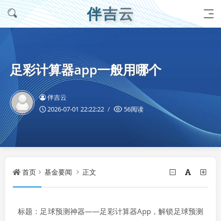
伴吉云
足彩计算器app一般用哪个
伴吉云
2026-07-01 22:22:22
56阅读
首页
基金要闻
正文
标题：足球预测神器——足彩计算器App，解锁足球预测