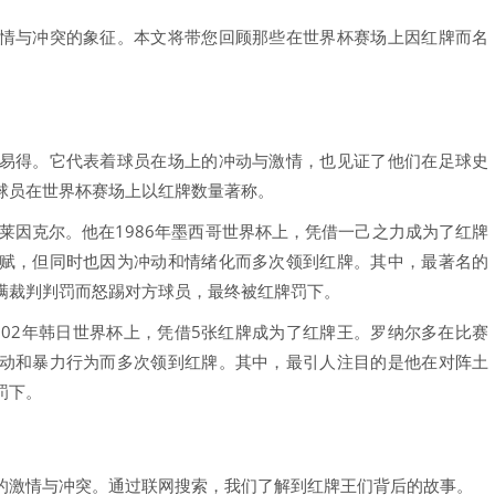
情与冲突的象征。本文将带您回顾那些在世界杯赛场上因红牌而名
易得。它代表着球员在场上的冲动与激情，也见证了他们在足球史
球员在世界杯赛场上以红牌数量著称。
莱因克尔。他在1986年墨西哥世界杯上，凭借一己之力成为了红牌
赋，但同时也因为冲动和情绪化而多次领到红牌。其中，最著名的
满裁判判罚而怒踢对方球员，最终被红牌罚下。
002年韩日世界杯上，凭借5张红牌成为了红牌王。罗纳尔多在比赛
动和暴力行为而多次领到红牌。其中，最引人注目的是他在对阵土
罚下。
的激情与冲突。通过联网搜索，我们了解到红牌王们背后的故事。