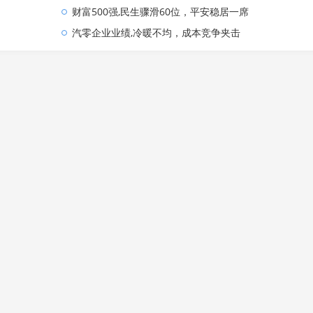
财富500强,民生骤滑60位，平安稳居一席
汽零企业业绩,冷暖不均，成本竞争夹击