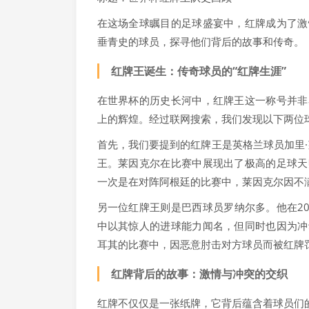
在这场全球瞩目的足球盛宴中，红牌成为了激
垂青史的球员，探寻他们背后的故事和传奇。
红牌王诞生：传奇球员的“红牌生涯”
在世界杯的历史长河中，红牌王这一称号并非
上的辉煌。经过联网搜索，我们发现以下两位
首先，我们要提到的红牌王是英格兰球员加里·
王。莱因克尔在比赛中展现出了极高的足球天
一次是在对阵阿根廷的比赛中，莱因克尔因不
另一位红牌王则是巴西球员罗纳尔多。他在2
中以其惊人的进球能力闻名，但同时也因为冲
耳其的比赛中，因恶意肘击对方球员而被红牌
红牌背后的故事：激情与冲突的交织
红牌不仅仅是一张纸牌，它背后蕴含着球员们