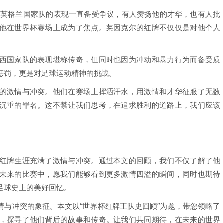
在英格兰国家队的表现一直备受争议，有人赞扬他的才华，也有人批
他在世界杯赛场上成为了焦点。莱因克尔的红牌不仅仅是对他个人
西国家队的表现堪称传奇，但同时也因为冲动和暴力行为而备受质
惩罚，更是对足球运动精神的挑战。
的激情与冲突。他们在赛场上挥洒汗水，用激情和才华征服了无数
沉重的罪名。这不禁让我们思考，在追求胜利的道路上，我们应该
红牌生涯充满了激情与冲突。通过本文的回顾，我们不仅了解了他
未来的比赛中，愿我们能够看到更多激情四溢的瞬间，同时也期待
足球史上的美好回忆。
情与冲突的象征。本文以“世界杯红牌王队史回顾”为题，带您领略了
，探寻了他们背后的故事和传奇。让我们共同期待，在未来的世界