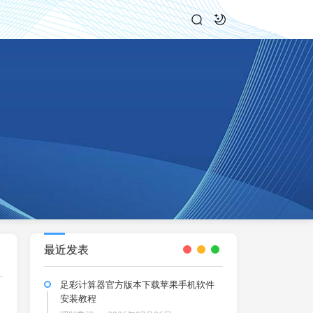
最近发表
足彩计算器官方版本下载苹果手机软件
安装教程