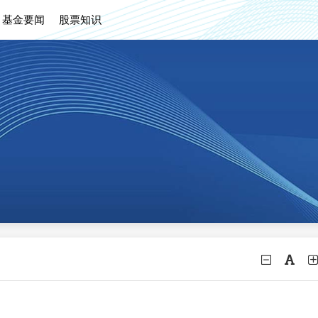
基金要闻
股票知识