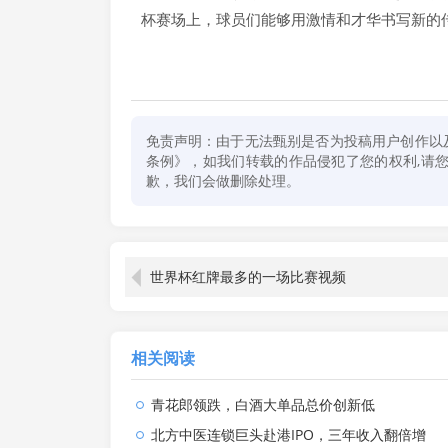
杯赛场上，球员们能够用激情和才华书写新的
免责声明：由于无法甄别是否为投稿用户创作以
条例》，如我们转载的作品侵犯了您的权利,请您通
歉，我们会做删除处理。
世界杯红牌最多的一场比赛视频
相关阅读
青花郎领跌，白酒大单品总价创新低
北方中医连锁巨头赴港IPO，三年收入翻倍增