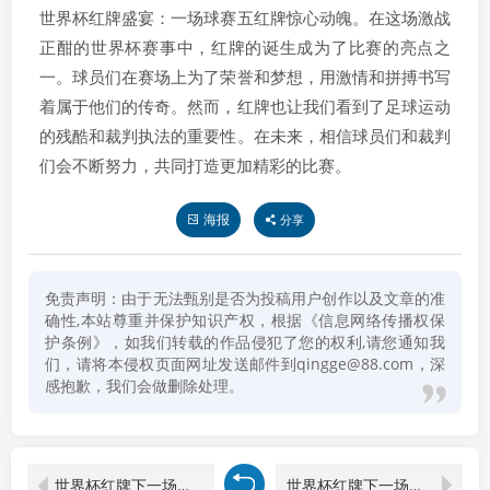
世界杯红牌盛宴：一场球赛五红牌惊心动魄。在这场激战
正酣的世界杯赛事中，红牌的诞生成为了比赛的亮点之
一。球员们在赛场上为了荣誉和梦想，用激情和拼搏书写
着属于他们的传奇。然而，红牌也让我们看到了足球运动
的残酷和裁判执法的重要性。在未来，相信球员们和裁判
们会不断努力，共同打造更加精彩的比赛。
海报
分享
免责声明：由于无法甄别是否为投稿用户创作以及文章的准
确性,本站尊重并保护知识产权，根据《信息网络传播权保
护条例》，如我们转载的作品侵犯了您的权利,请您通知我
们，请将本侵权页面网址发送邮件到qingge@88.com，深
感抱歉，我们会做删除处理。
世界杯红牌下一场还能踢吗
世界杯红牌下一场还会踢吗