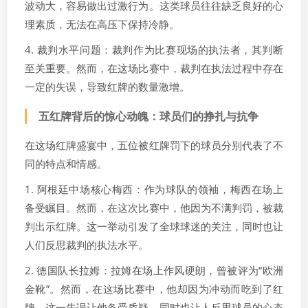
波动大，容易做出过激行为。这类球员往往缺乏良好的心
理素质，无法在高压下保持冷静。
4. 裁判水平问题：裁判作为比赛现场的执法者，其判断
至关重要。然而，在这场比赛中，裁判在执法过程中存在
一定的失误，导致红牌的数量激增。
五红牌背后的惊心动魄：球员们的挣扎与抗争
在这场红牌盛宴中，五位被红牌罚下的球员分别代表了不
同的特点和情感。
1. 阿根廷中场核心梅西：作为球队的领袖，梅西在场上
备受瞩目。然而，在这次比赛中，他因为不满判罚，被裁
判出示红牌。这一举动引发了全球球迷的关注，同时也让
人们反思裁判的执法水平。
2. 德国队长拉姆：拉姆在场上作风硬朗，曾被评为“欧洲
金靴”。然而，在这场比赛中，他却因为冲动而吃到了红
牌。这一失误让他备受质疑，同时也让人反思球员的心态