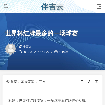
伴吉云
世界杯红牌最多的一场球赛
伴吉云
2026-06-29 14:18:27
52阅读
首页
基金要闻
正文
标题：世界杯红牌盛宴：一场球赛五红牌惊心动魄