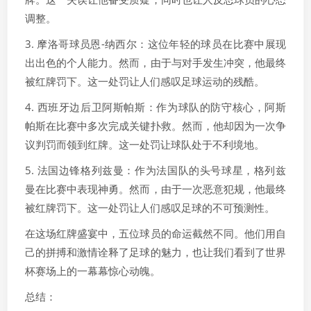
调整。
3. 摩洛哥球员恩-纳西尔：这位年轻的球员在比赛中展现
出出色的个人能力。然而，由于与对手发生冲突，他最终
被红牌罚下。这一处罚让人们感叹足球运动的残酷。
4. 西班牙边后卫阿斯帕斯：作为球队的防守核心，阿斯
帕斯在比赛中多次完成关键扑救。然而，他却因为一次争
议判罚而领到红牌。这一处罚让球队处于不利境地。
5. 法国边锋格列兹曼：作为法国队的头号球星，格列兹
曼在比赛中表现神勇。然而，由于一次恶意犯规，他最终
被红牌罚下。这一处罚让人们感叹足球的不可预测性。
在这场红牌盛宴中，五位球员的命运截然不同。他们用自
己的拼搏和激情诠释了足球的魅力，也让我们看到了世界
杯赛场上的一幕幕惊心动魄。
总结：