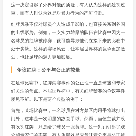
这一决定引起了外界对他的质疑，有人认为这样的处罚过
重，而有人则认为这是对暴力行为的严厉打击。
红牌风暴不仅对球员个人造成了影响，也直接关系到各国
的出线形势。例如，一支实力雄厚的队伍在比赛中因为一
名球员的红牌被停赛，很可能导致他们在接下来的比赛中
处于劣势。这样的赛场风云，让本届世界杯的竞争更加激
烈，也让足球的魅力更加彰显。
争议红牌：公平与公正的较量
在足球比赛中，红牌禁赛事件的公正性一直是球迷和专家
们关注的焦点。本届世界杯中，有关红牌禁赛的争议事件
屡见不鲜。以下是两个典型的例子：
首先，某场比赛中，一名球员在对方禁区内用手将球打出
门外，这本是一次明显的故意手球。然而，当值主裁并没
有吹罚红牌，只是给了球员一张黄牌。这一判罚引起了观
众和专家们的不满，有人质疑这是否意味着公平与公正被