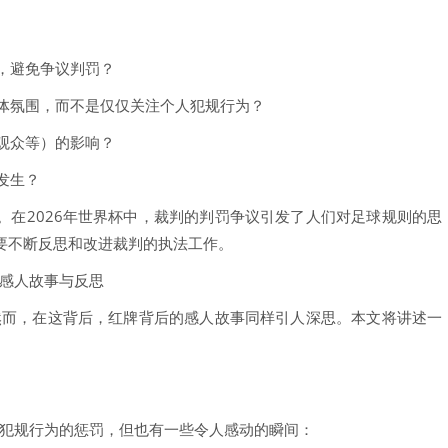
率，避免争议判罚？
整体氛围，而不是仅仅关注个人犯规行为？
、观众等）的影响？
发生？
。在2026年世界杯中，裁判的判罚争议引发了人们对足球规则的思
要不断反思和改进裁判的执法工作。
的感人故事与反思
。然而，在这背后，红牌背后的感人故事同样引人深思。本文将讲述一
员犯规行为的惩罚，但也有一些令人感动的瞬间：