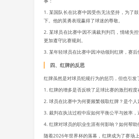
事：
1. 某国队长在比赛中因受伤无法坚持，为
下。他的英勇表现赢得了球迷的尊敬。
2. 某球员在比赛中因不满裁判判罚，情绪
更加遵守比赛规则。
3. 某年轻球员在比赛中因冲动领到红牌，赛
四、红牌的反思
红牌虽然是对球员犯规行为的惩罚，但也引发
1. 红牌的增多是否反映了足球比赛的激烈程
2. 球员在比赛中为何要频繁领取红牌？是个
3. 裁判在执法过程中应如何平衡公平与效率
4. 红牌对球员的职业生涯有何影响？如何帮
随着2026年世界杯的落幕，红牌成为了赛