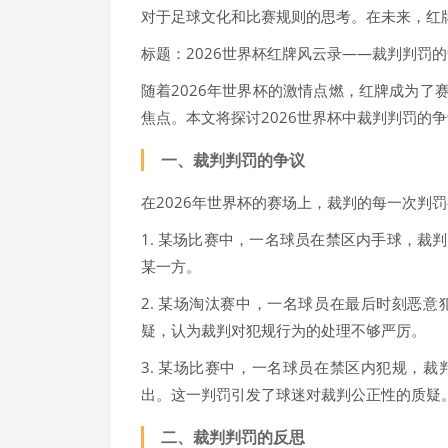
对于足球文化和比赛规则的思考。在未来，红
标题：2026世界杯红牌风云录——裁判判罚
随着2026年世界杯的激情点燃，红牌成为
焦点。本文将探讨2026世界杯中裁判判罚的
一、裁判判罚的争议
在2026年世界杯的赛场上，裁判的每一次判
1. 某场比赛中，一名球员在禁区内手球，
某一方。
2. 某场淘汰赛中，一名球员在最后时刻恶
疑，认为裁判对犯规行为的处理不够严厉。
3. 某场比赛中，一名球员在禁区内犯规，
出。这一判罚引发了球迷对裁判公正性的质疑
二、裁判判罚的反思