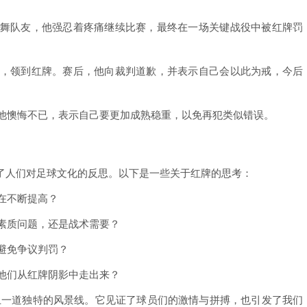
了鼓舞队友，他强忍着疼痛继续比赛，最终在一场关键战役中被红牌罚
失控，领到红牌。赛后，他向裁判道歉，并表示自己会以此为戒，今后
后他懊悔不已，表示自己要更加成熟稳重，以免再犯类似错误。
了人们对足球文化的反思。以下是一些关于红牌的思考：
度在不断提高？
人素质问题，还是战术需要？
，避免争议判罚？
助他们从红牌阴影中走出来？
场上一道独特的风景线。它见证了球员们的激情与拼搏，也引发了我们