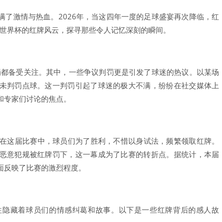
满了激情与热血。2026年，当这四年一度的足球盛宴再次降临，红
6世界杯的红牌风云，探寻那些令人记忆深刻的瞬间。
判罚都备受关注。其中，一些争议判罚更是引发了球迷的热议。以某场
未判罚点球。这一判罚引起了球迷的极大不满，纷纷在社交媒体上
和专家们讨论的焦点。
”。在这届比赛中，球员们为了胜利，不惜以身试法，频繁领取红牌。
恶意犯规被红牌罚下，这一幕成为了比赛的转折点。据统计，本届
面反映了比赛的激烈程度。
往隐藏着球员们的情感纠葛和故事。以下是一些红牌背后的感人故