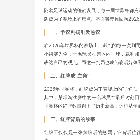
随着足球运动的蓬勃发展，每一届世界杯都充
牌成为了赛场上的焦点。本文将带你回顾202
一、争议判罚引发热议
在2026年世界杯的赛场上，裁判的每一次
小组赛为例，一名球员在禁区内手球，裁判却
表达自己的观点。而这一判罚也成为赛后媒体
二、红牌成“主角”
2026年世界杯，红牌成为了赛场上的“主角
其中，某场淘汰赛中的一名球员在最后时刻因
世界杯的红牌数量创下了历史新高，这也从侧
三、红牌背后的故事
红牌不仅仅是一张黄牌后的惩罚，它背后往