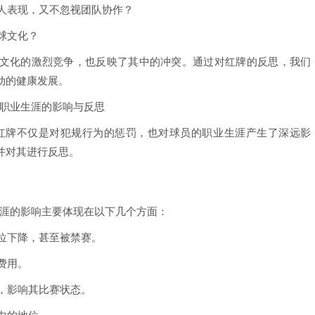
个人表现，又不忽视团队协作？
球文化？
文化的激烈竞争，也反映了其中的冲突。通过对红牌的反思，我们
动的健康发展。
员职业生涯的影响与反思
。红牌不仅是对犯规行为的惩罚，也对球员的职业生涯产生了深远影
并对其进行反思。
生涯的影响主要体现在以下几个方面：
地位下降，甚至被禁赛。
费用。
响，影响其比赛状态。