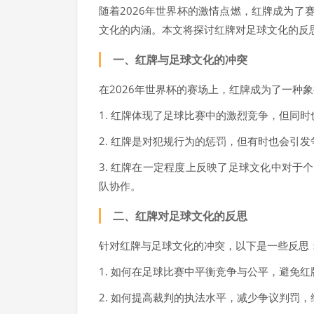
随着2026年世界杯的激情点燃，红牌成为
文化的内涵。本文将探讨红牌对足球文化的反
一、红牌与足球文化的冲突
在2026年世界杯的赛场上，红牌成为了一种
1. 红牌体现了足球比赛中的激烈竞争，但同
2. 红牌是对犯规行为的惩罚，但有时也会引
3. 红牌在一定程度上反映了足球文化中对
队协作。
二、红牌对足球文化的反思
针对红牌与足球文化的冲突，以下是一些反思
1. 如何在足球比赛中平衡竞争与公平，避免
2. 如何提高裁判的执法水平，减少争议判罚