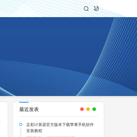
最近发表
足彩计算器官方版本下载苹果手机软件
安装教程