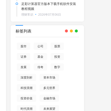
足彩计算器官方版本下载手机软件安装
教程视频
理财常识
2026年07月06日
标签列表
股市
公司
股票
证券
基金
投资
发展
传奇
数字
深度剖析
资本市场
科技浪潮
多元世界
投资价值
金融市场
时代浪潮
未来展望