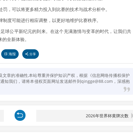
牌处罚，可以将更多精力投入到比赛的技术与战术分析中。
罚牌制度可能进行相应调整，以更好地维护比赛秩序。
味着足球公平新纪元的到来。在这个充满激情与变革的时代，让我们共
来的全新体验。
海报
分享
及文章的准确性,本站尊重并保护知识产权，根据《信息网络传播权保护
知我们，请将本侵权页面网址发送邮件到qingge@88.com，深感抱
2026年世界杯黄牌次数