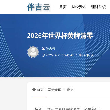
伴吉云
首页
财经资讯
理财常识
2026年世界杯黄牌清零
伴吉云
2026-06-29 13:42:41
49阅读
首页
基金要闻
正文
标题：2026世界杯黄牌清零：公平新纪元