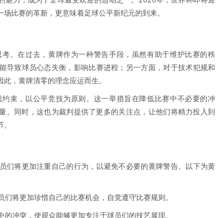
一场比赛的革新，更意味着足球公平新纪元的到来。
思考。在过去，黄牌作为一种警告手段，虽然有助于维护比赛的秩
能导致球员心态失衡，影响比赛进程；另一方面，对于技术犯规和
因此，黄牌清零的理念应运而生。
我约束，以公平竞技为原则。这一举措旨在降低比赛中不必要的冲
量。同时，这也为裁判提供了更多的关注点，让他们将精力投入到
节。
员们将更加注重自己的行为，以避免不必要的黄牌警告。以下为黄
球员们将更加珍惜自己的比赛机会，自觉遵守比赛规则。
赛中的冲突，使观众能够更加专注于球员们的技艺展现。