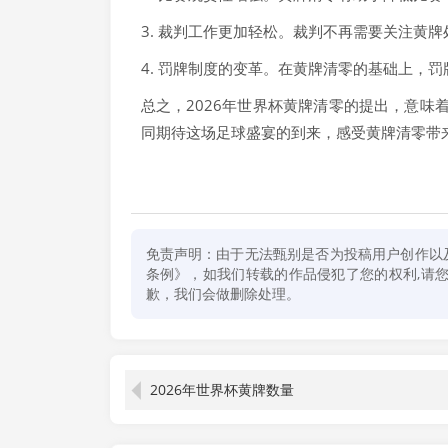
3. 裁判工作更加轻松。裁判不再需要关注黄
4. 罚牌制度的变革。在黄牌清零的基础上，
总之，2026年世界杯黄牌清零的提出，意
同期待这场足球盛宴的到来，感受黄牌清零带
免责声明：由于无法甄别是否为投稿用户创作以
条例》，如我们转载的作品侵犯了您的权利,请您通
歉，我们会做删除处理。
2026年世界杯黄牌数量