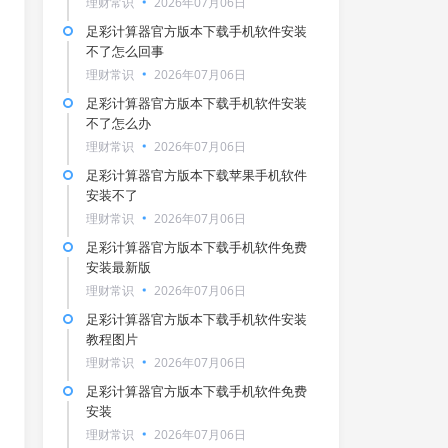
理财常识
2026年07月06日
足彩计算器官方版本下载手机软件安装
不了怎么回事
理财常识
2026年07月06日
足彩计算器官方版本下载手机软件安装
不了怎么办
理财常识
2026年07月06日
足彩计算器官方版本下载苹果手机软件
安装不了
理财常识
2026年07月06日
足彩计算器官方版本下载手机软件免费
安装最新版
理财常识
2026年07月06日
足彩计算器官方版本下载手机软件安装
教程图片
理财常识
2026年07月06日
足彩计算器官方版本下载手机软件免费
安装
理财常识
2026年07月06日