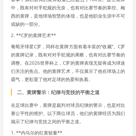
中，既有对对手犯规的无奈，也有对比赛节奏的掌控。梅
西的黄牌，是他球场智慧的体现，也是他职业生涯中不可
或缺的一部分。
2. **C罗的黄牌艺术**
葡萄牙球星C罗，同样在黄牌方面有着丰富的“收藏”。C罗
的黄牌记录，既有对对手犯规的果断，也有对比赛节奏的
调整。在2026世界杯上，C罗的黄牌表现无疑将成为球迷
们关注的焦点。他的黄牌艺术，不仅展示了他在球场上的
霸气，更彰显了他对足球的热爱和执着。
二、黄牌警示：纪律与竞技的平衡之道
在足球比赛中，黄牌是裁判对球员纪律的警示，也是对比
赛公平性的维护。以下两位球员，他们的黄牌经历为我们
揭示了纪律与竞技之间的平衡之道。
1. **内马尔的红黄较量**