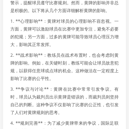
警示，提醒球员遵守比赛规则。然而，黄牌的影响并非总
是积极的。以下将从几个方面详细解析黄牌的影响。
1. **心理影响**：黄牌对球员的心理影响不容忽视。一
方面，黄牌可以激励球员在比赛中更加专注，避免不必要
的犯规；另一方面，过多的黄牌可能导致球员心理压力增
大，影响其正常发挥。
2. **战术影响**：教练员在战术布置时，也会考虑到黄
牌的影响。例如，在关键时刻，教练可能会让球员故意犯
规，以获得任意球或点球的机会。这种做法在一定程度上
影响了比赛的公平性。
3. **争议与讨论**：黄牌在比赛中常常引发争议。有
时，球员认为裁判员出示黄牌是错误的，而裁判员则坚持
自己的判断。这种争议不仅影响了比赛的公正性，也引发
了人们对黄牌规则的思考。
4. **规则完善**：为了减少黄牌带来的争议，国际足联