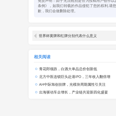
免责声明：由于无法甄别是否为投稿用户创作以
条例》，如我们转载的作品侵犯了您的权利,请您通
歉，我们会做删除处理。
世界杯黄牌和红牌分别代表什么意义
相关阅读
青花郎领跌，白酒大单品总价创新低
北方中医连锁巨头赴港IPO，三年收入翻倍增
AH中际旭创挂牌，光模块周期属性引关注
出海驱动车企增长，产业链共迎新四化盛宴