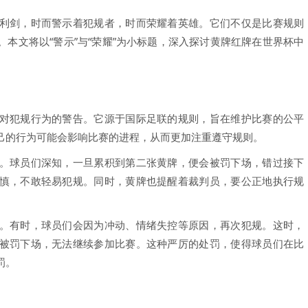
利剑，时而警示着犯规者，时而荣耀着英雄。它们不仅是比赛规则
本文将以“警示”与“荣耀”为小标题，深入探讨黄牌红牌在世界杯中
对犯规行为的警告。它源于国际足联的规则，旨在维护比赛的公平
己的行为可能会影响比赛的进程，从而更加注重遵守规则。
。球员们深知，一旦累积到第二张黄牌，便会被罚下场，错过接下
慎，不敢轻易犯规。同时，黄牌也提醒着裁判员，要公正地执行规
。有时，球员们会因为冲动、情绪失控等原因，再次犯规。这时，
被罚下场，无法继续参加比赛。这种严厉的处罚，使得球员们在比
罚。