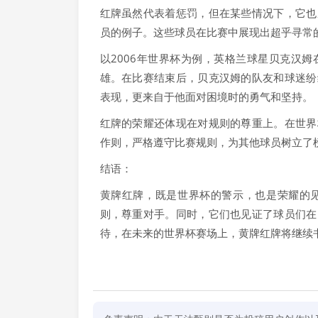
红牌虽然代表着惩罚，但在某些情况下，它也
员的例子。这些球员在比赛中展现出超乎寻常
以2006年世界杯为例，英格兰球星贝克汉
雄。在比赛结束后，贝克汉姆的队友和球迷纷
表现，更来自于他面对困境时的勇气和坚持。
红牌的荣耀还体现在对规则的尊重上。在世界
作则，严格遵守比赛规则，为其他球员树立了
结语：
黄牌红牌，既是世界杯的警示，也是荣耀的
则，尊重对手。同时，它们也见证了球员们在
待，在未来的世界杯赛场上，黄牌红牌将继续