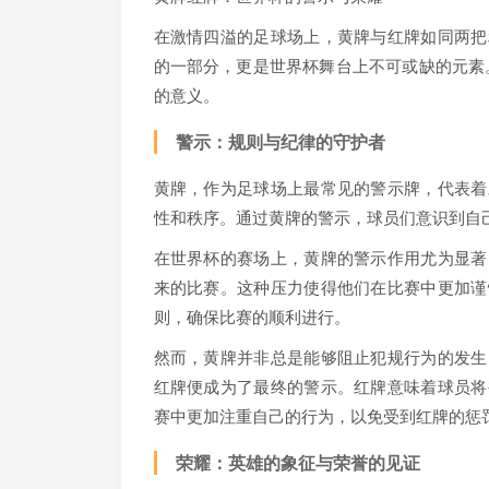
在激情四溢的足球场上，黄牌与红牌如同两把
的一部分，更是世界杯舞台上不可或缺的元素。
的意义。
警示：规则与纪律的守护者
黄牌，作为足球场上最常见的警示牌，代表着
性和秩序。通过黄牌的警示，球员们意识到自
在世界杯的赛场上，黄牌的警示作用尤为显著
来的比赛。这种压力使得他们在比赛中更加谨
则，确保比赛的顺利进行。
然而，黄牌并非总是能够阻止犯规行为的发生
红牌便成为了最终的警示。红牌意味着球员将
赛中更加注重自己的行为，以免受到红牌的惩
荣耀：英雄的象征与荣誉的见证