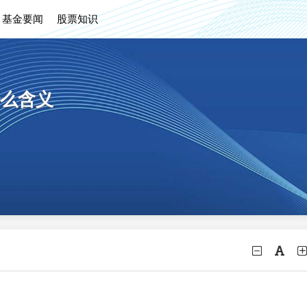
基金要闻
股票知识
么含义