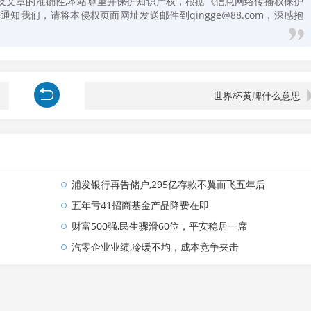
及文章的准确性,本站尊重并保护知识产权，根据《信息网络传播权保护
知我们，请将本侵权页面网址发送邮件到qingge@88.com，深感抱
世界杯黄牌什么意思
浦发银行再告储户,295亿存款不翼而飞五年后
五年亏41招商基金产品降费在即
财富500强,民生骤滑60位，平安稳居一席
汽零企业业绩,冷暖不均，成本竞争夹击