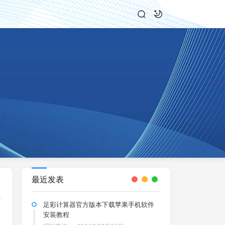
最近发表
足彩计算器官方版本下载苹果手机软件
安装教程