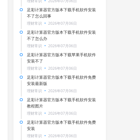
理财常识
2026年07月06日
足彩计算器官方版本下载手机软件安装
不了怎么回事
理财常识
2026年07月06日
足彩计算器官方版本下载手机软件安装
不了怎么办
理财常识
2026年07月06日
足彩计算器官方版本下载苹果手机软件
安装不了
理财常识
2026年07月06日
足彩计算器官方版本下载手机软件免费
安装最新版
理财常识
2026年07月06日
足彩计算器官方版本下载手机软件安装
教程图片
理财常识
2026年07月06日
足彩计算器官方版本下载手机软件免费
安装
理财常识
2026年07月06日