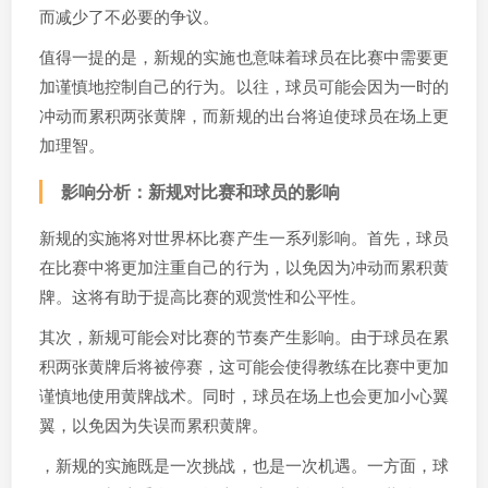
而减少了不必要的争议。
值得一提的是，新规的实施也意味着球员在比赛中需要更
加谨慎地控制自己的行为。以往，球员可能会因为一时的
冲动而累积两张黄牌，而新规的出台将迫使球员在场上更
加理智。
影响分析：新规对比赛和球员的影响
新规的实施将对世界杯比赛产生一系列影响。首先，球员
在比赛中将更加注重自己的行为，以免因为冲动而累积黄
牌。这将有助于提高比赛的观赏性和公平性。
其次，新规可能会对比赛的节奏产生影响。由于球员在累
积两张黄牌后将被停赛，这可能会使得教练在比赛中更加
谨慎地使用黄牌战术。同时，球员在场上也会更加小心翼
翼，以免因为失误而累积黄牌。
，新规的实施既是一次挑战，也是一次机遇。一方面，球