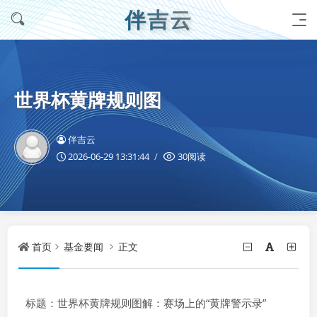
伴吉云
世界杯黄牌规则图
伴吉云
2026-06-29 13:31:44
30阅读
首页
基金要闻
正文
标题：世界杯黄牌规则图解：赛场上的“黄牌警示录”