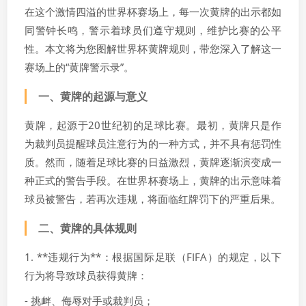
在这个激情四溢的世界杯赛场上，每一次黄牌的出示都如
同警钟长鸣，警示着球员们遵守规则，维护比赛的公平
性。本文将为您图解世界杯黄牌规则，带您深入了解这一
赛场上的“黄牌警示录”。
一、黄牌的起源与意义
黄牌，起源于20世纪初的足球比赛。最初，黄牌只是作
为裁判员提醒球员注意行为的一种方式，并不具有惩罚性
质。然而，随着足球比赛的日益激烈，黄牌逐渐演变成一
种正式的警告手段。在世界杯赛场上，黄牌的出示意味着
球员被警告，若再次违规，将面临红牌罚下的严重后果。
二、黄牌的具体规则
1. **违规行为**：根据国际足联（FIFA）的规定，以下
行为将导致球员获得黄牌：
- 挑衅、侮辱对手或裁判员；