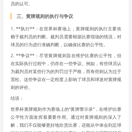
员的认可。
三、黄牌规则的执行与争议
1. **执行**：在世界杯赛场上，黄牌规则的执行主要依
赖于裁判员的判断。裁判员需要根据比赛现场的情况，对
球员的行为进行准确判断，以确保比赛的公平性。
2. **争议**：尽管黄牌规则旨在维护比赛的公平性，但
在实际执行过程中，仍存在一些争议。例如，有些球员认
为裁判员对某些行为的判罚过于严格，而有些则认为过于
宽松。这些争议在一定程度上影响了球员和球迷对黄牌规
则的评价。
结语：
世界杯黄牌规则作为赛场上的“黄牌警示录”，在维护比赛
公平性方面发挥着重要作用。通过对黄牌规则的深入了
解，我们不仅能够更好地欣赏比赛，还能从中体会到足球