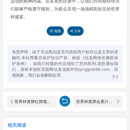
运动的精神内涵。在未来的比赛中，让我们共同期待球员
们能够严格遵守规则，为观众呈现一场场精彩纷呈的世界
杯盛宴。
海报
分享
免责声明：由于无法甄别是否为投稿用户创作以及文章的准
确性,本站尊重并保护知识产权，根据《信息网络传播权保
护条例》，如我们转载的作品侵犯了您的权利,请您通知我
们，请将本侵权页面网址发送邮件到qingge@88.com，深
感抱歉，我们会做删除处理。
世界杯黄牌红牌规则是哪一年
世界杯黄牌会累计到下一场比赛吗知乎
相关阅读