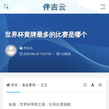
伴吉云
世界杯黄牌最多的比赛是哪个
伴吉云
2026-06-29 13:27:54
32阅读
首页
基金要闻
正文
标题：世界杯黄牌之最：纪录比赛揭晓