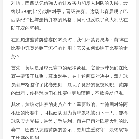
对抗，巴西队凭借强大的进攻实力和意大利队的失误，最
终以3-0的比分战胜对手，晋级决赛。这场比赛展现了巴
西队纪律性与激情并存的风格，同时也反映了意大利队在
防守端的坚韧。
在回顾这些黄牌盛宴的对决时，我们不禁要思考：黄牌在
比赛中究竟起到了怎样的作用？它又如何影响了比赛的走
势？
首先，黄牌是足球比赛中的纪律象征。它警示球员们在比
赛中要遵守规则，尊重对手。在上述两场对决中，双方球
员都严格遵守了比赛规则，展现了良好的竞技风貌。黄牌
的出示，使得球员们在比赛中更加谨慎，不敢轻易犯规。
其次，黄牌对比赛的走势产生了重要影响。在德国对阵阿
根廷的比赛中，阿根廷队因为黄牌累积被罚下一人，使得
球队实力受损，最终导致失利。而在巴西对阵意大利的比
赛中，巴西队凭借黄牌的警示，更加注重防守，最终取得
了比赛的胜利。