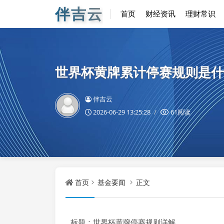
伴吉云
首页
财经资讯
理财常识
世界杯黄牌累计停赛规则是什
伴吉云
2026-06-29 13:25:28
61阅读
首页
基金要闻
正文
标题：世界杯黄牌停赛规则详解