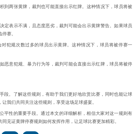
有累积到两张黄牌，裁判也可能直接出示红牌。这种情况下，球员将被
判的决定表示不满，且态度恶劣，裁判可能会出示黄牌警告。如果球员
临停赛。
能会对犯规次数过多的球员出示黄牌。这种情况下，球员将被停赛一
规，如恶意犯规、暴力行为等，裁判可能会直接出示红牌，球员将被停
手段。了解这些规则，有助于我们更好地欣赏比赛，同时也能让球
，让我们共同关注这些规则，享受这场足球盛宴。
公平性的重要手段。通过本文的详细解析，相信大家对这一规则有
共同见证黄牌停赛规则如何发挥作用，让足球比赛更加精彩。