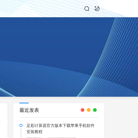
最近发表
足彩计算器官方版本下载苹果手机软件
安装教程