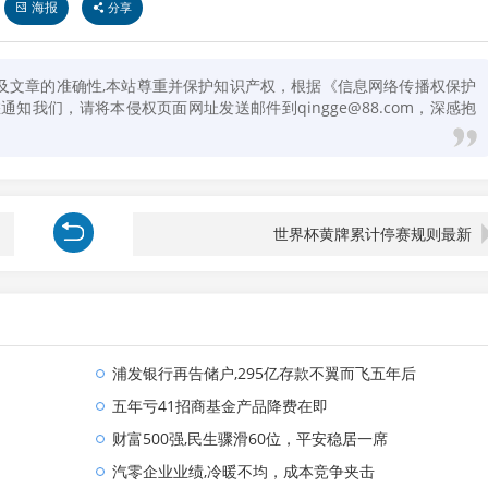
海报
分享
及文章的准确性,本站尊重并保护知识产权，根据《信息网络传播权保护
知我们，请将本侵权页面网址发送邮件到qingge@88.com，深感抱
世界杯黄牌累计停赛规则最新
浦发银行再告储户,295亿存款不翼而飞五年后
五年亏41招商基金产品降费在即
财富500强,民生骤滑60位，平安稳居一席
汽零企业业绩,冷暖不均，成本竞争夹击