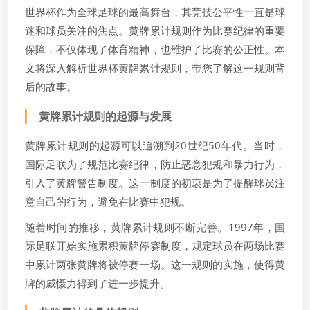
世界杯作为全球足球的最高舞台，其竞技公平性一直是球
迷和球员关注的焦点。黄牌累计规则作为比赛纪律的重要
保障，不仅体现了体育精神，也维护了比赛的公正性。本
文将深入解析世界杯黄牌累计规则，带您了解这一规则背
后的故事。
黄牌累计规则的起源与发展
黄牌累计规则的起源可以追溯到20世纪50年代。当时，
国际足联为了规范比赛纪律，防止恶意犯规和暴力行为，
引入了黄牌警告制度。这一制度的初衷是为了提醒球员注
意自己的行为，避免在比赛中犯规。
随着时间的推移，黄牌累计规则不断完善。1997年，国
际足联开始实施累积黄牌停赛制度，规定球员在两场比赛
中累计两张黄牌将被停赛一场。这一规则的实施，使得黄
牌的威慑力得到了进一步提升。