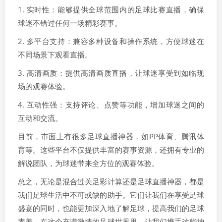
1. 实时性：能够提供全球范围内的足球比赛直播，确保
球迷不错过任何一场精彩赛事。
2. 多平台支持：兼容多种设备和操作系统，方便球迷在
不同场景下观看直播。
3. 高清画质：提供高清画质直播，让球迷享受到如临现
场的观赛体验。
4. 互动性强：支持评论、点赞等功能，增加球迷之间的
互动和交流。
目前，市面上有很多足球直播神器，如PP体育、腾讯体
育等。这些平台不仅提供丰富的赛事资源，还拥有专业的
解说团队，为球迷带来全方位的观赛体验。
总之，无论是混合过关足彩计算还是足球直播神器，都是
我们足球生活中不可或缺的助手。它们让我们在享受足球
盛宴的同时，也能更加深入地了解足球，提高我们的足球
素养。在这个充满激情的足球世界里，让我们携手这些神