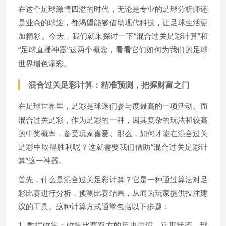
在这个足球激情四溢的时代，无论是专业的足球分析师还
是业余的球迷，都渴望能够借助现代科技，让足球生活更
加精彩。今天，我们就来探讨一下“混合过关足彩计算”和
“足球直播神器”这两个概念，看看它们如何为我们的足球
世界增色添彩。
混合过关足彩计算：精准预测，把握财富之门
在足球世界里，足彩是球迷们参与度最高的一项活动。而
混合过关足彩，作为足彩的一种，因其复杂的玩法和较高
的中奖概率，备受玩家喜爱。那么，如何才能在混合过关
足彩中取得胜利呢？这就需要我们借助“混合过关足彩计
算”这一神器。
首先，什么是混合过关足彩计算？它是一种通过算法对足
彩比赛进行分析，预测比赛结果，从而为玩家提供投注建
议的工具。这种计算方式通常包括以下步骤：
1. 数据收集：收集比赛双方的历史战绩、近期状态、球