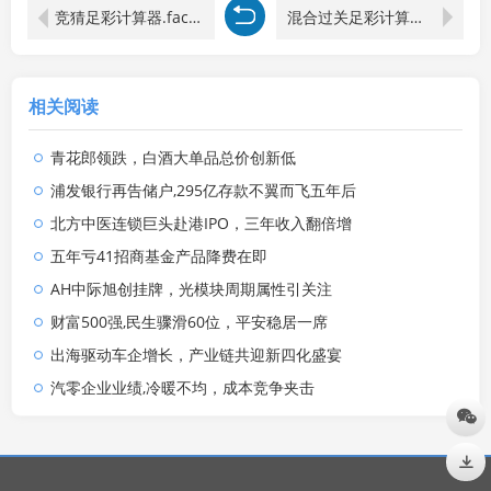
竞猜足彩计算器.facca.中国
混合过关足彩计算器下载
相关阅读
青花郎领跌，白酒大单品总价创新低
浦发银行再告储户,295亿存款不翼而飞五年后
北方中医连锁巨头赴港IPO，三年收入翻倍增
五年亏41招商基金产品降费在即
AH中际旭创挂牌，光模块周期属性引关注
财富500强,民生骤滑60位，平安稳居一席
出海驱动车企增长，产业链共迎新四化盛宴
汽零企业业绩,冷暖不均，成本竞争夹击