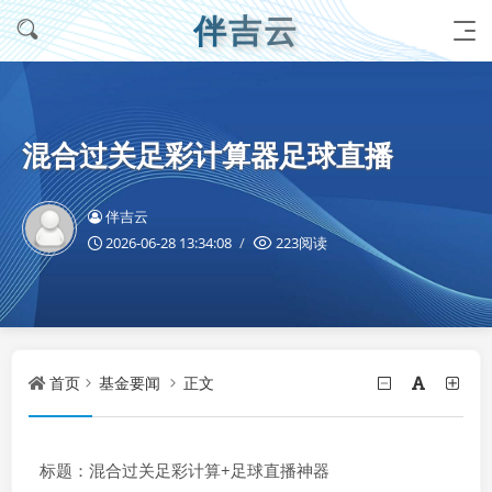
伴吉云
混合过关足彩计算器足球直播
伴吉云
2026-06-28 13:34:08
223阅读
首页
基金要闻
正文
标题：混合过关足彩计算+足球直播神器