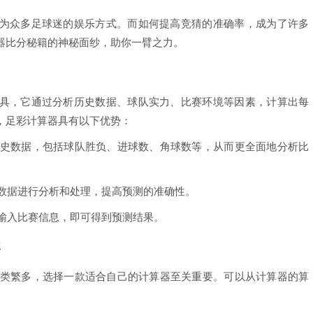
为众多足球迷的娱乐方式。而如何提高竞猜的准确率，成为了许多
器比分秘籍的神秘面纱，助你一臂之力。
具，它通过分析历史数据、球队实力、比赛环境等因素，计算出每
，足彩计算器具有以下优势：
的历史数据，包括球队胜负、进球数、角球数等，从而更全面地分析比
对数据进行分析和处理，提高预测的准确性。
需输入比赛信息，即可得到预测结果。
率
器种类繁多，选择一款适合自己的计算器至关重要。可以从计算器的算