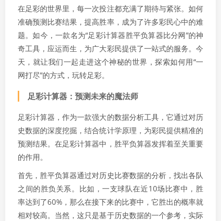
在足彩的世界里，每一次投注都充满了期待与紧张。如何
准确预测比赛结果，提高胜率，成为了许多彩民心中的难
题。如今，一款名为“足彩计算器胜平负算器比分网”的神
奇工具，应运而生，为广大彩民提供了一站式的服务。今
天，就让我们一起走进这个神秘的世界，探索如何用“一
网打尽”的方式，玩转足彩。
足彩计算器：预测未来的魔法师
足彩计算器，作为一款强大的数据分析工具，它通过对历
史数据的深度挖掘，结合统计学原理，为彩民提供精准的
预测结果。在足彩计算器中，胜平负算器发挥着至关重要
的作用。
首先，胜平负算器通过对历史比赛数据的分析，找出各队
之间的胜负关系。比如，一支球队在近10场比赛中，胜
率达到了60%，那么在接下来的比赛中，它胜出的概率就
相对较高。当然，这只是基于历史数据的一个参考，实际