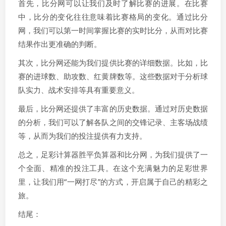
首先，比分网可以让我们及时了解比赛的进展。在比赛
中，比分的变化往往意味着比赛格局的变化。通过比分
网，我们可以第一时间掌握比赛的实时比分，从而对比赛
结果作出更准确的判断。
其次，比分网还能为我们提供比赛的详细数据。比如，比
赛的进球数、助攻数、红黄牌数等。这些数据对于分析球
队实力、战术安排等具有重要意义。
最后，比分网还提供了丰富的历史数据。通过对历史数据
的分析，我们可以了解各队之间的交锋记录、主客场战绩
等，从而为我们的投注提供有力支持。
总之，足彩计算器胜平负算器和比分网，为我们提供了一
个全面、精准的投注工具。在这个充满魅力的足彩世界
里，让我们用“一网打尽”的方式，开启属于自己的精彩之
旅。
结尾：