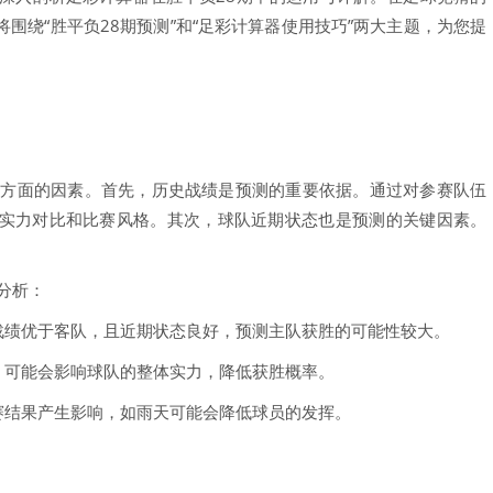
围绕“胜平负28期预测”和“足彩计算器使用技巧”两大主题，为您提
多方面的因素。首先，历史战绩是预测的重要依据。通过对参赛队伍
实力对比和比赛风格。其次，球队近期状态也是预测的关键因素。
。
分析：
历史战绩优于客队，且近期状态良好，预测主队获胜的可能性较大。
赛，可能会影响球队的整体实力，降低获胜概率。
比赛结果产生影响，如雨天可能会降低球员的发挥。