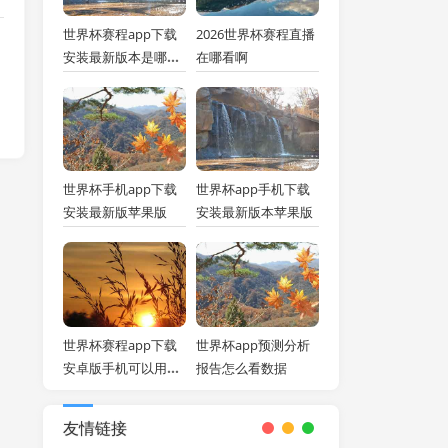
世界杯赛程app下载
2026世界杯赛程直播
安装最新版本是哪个
在哪看啊
软件
世界杯手机app下载
世界杯app手机下载
安装最新版苹果版
安装最新版本苹果版
世界杯赛程app下载
世界杯app预测分析
安卓版手机可以用吗
报告怎么看数据
安全吗安全吗
友情链接