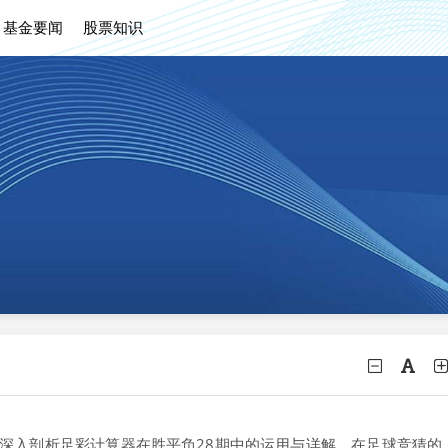
基金要闻
股票知识
将深入剖析足彩计算器在胜平负28期中的运用与详解。在足球竞猜的