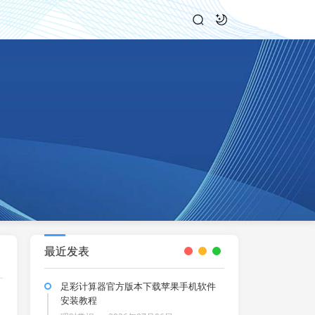
最近发表
足彩计算器官方版本下载苹果手机软件
安装教程