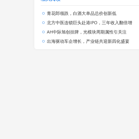
青花郎领跌，白酒大单品总价创新低
北方中医连锁巨头赴港IPO，三年收入翻倍增
AH中际旭创挂牌，光模块周期属性引关注
出海驱动车企增长，产业链共迎新四化盛宴