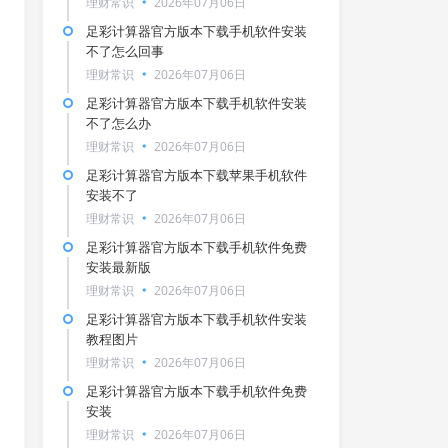
理财常识
2026年07月06日
足彩计算器官方版本下载手机软件安装
不了怎么回事
理财常识
2026年07月06日
足彩计算器官方版本下载手机软件安装
不了怎么办
理财常识
2026年07月06日
足彩计算器官方版本下载苹果手机软件
安装不了
理财常识
2026年07月06日
足彩计算器官方版本下载手机软件免费
安装最新版
理财常识
2026年07月06日
足彩计算器官方版本下载手机软件安装
教程图片
理财常识
2026年07月06日
足彩计算器官方版本下载手机软件免费
安装
理财常识
2026年07月06日