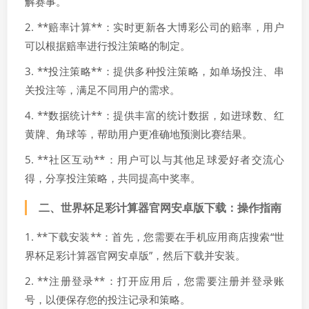
解赛事。
2. **赔率计算**：实时更新各大博彩公司的赔率，用户
可以根据赔率进行投注策略的制定。
3. **投注策略**：提供多种投注策略，如单场投注、串
关投注等，满足不同用户的需求。
4. **数据统计**：提供丰富的统计数据，如进球数、红
黄牌、角球等，帮助用户更准确地预测比赛结果。
5. **社区互动**：用户可以与其他足球爱好者交流心
得，分享投注策略，共同提高中奖率。
二、世界杯足彩计算器官网安卓版下载：操作指南
1. **下载安装**：首先，您需要在手机应用商店搜索“世
界杯足彩计算器官网安卓版”，然后下载并安装。
2. **注册登录**：打开应用后，您需要注册并登录账
号，以便保存您的投注记录和策略。