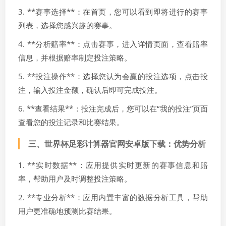
3. **赛事选择**：在首页，您可以看到即将进行的赛事
列表，选择您感兴趣的赛事。
4. **分析赔率**：点击赛事，进入详情页面，查看赔率
信息，并根据赔率制定投注策略。
5. **投注操作**：选择您认为会赢的投注选项，点击投
注，输入投注金额，确认后即可完成投注。
6. **查看结果**：投注完成后，您可以在“我的投注”页面
查看您的投注记录和比赛结果。
三、世界杯足彩计算器官网安卓版下载：优势分析
1. **实时数据**：应用提供实时更新的赛事信息和赔
率，帮助用户及时调整投注策略。
2. **专业分析**：应用内置丰富的数据分析工具，帮助
用户更准确地预测比赛结果。