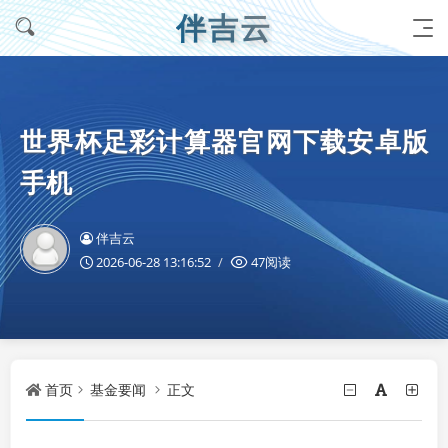
伴吉云
世界杯足彩计算器官网下载安卓版
手机
伴吉云
2026-06-28 13:16:52
47阅读
首页
基金要闻
正文