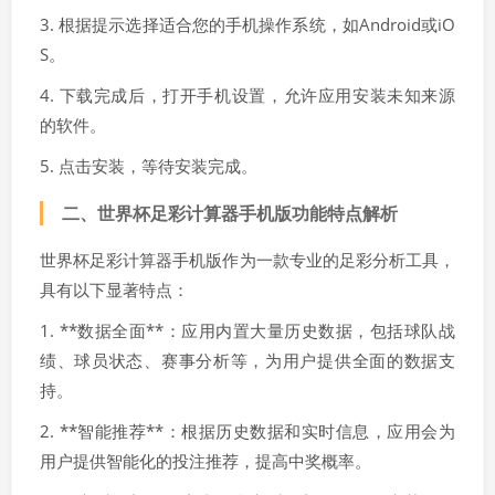
3. 根据提示选择适合您的手机操作系统，如Android或iO
S。
4. 下载完成后，打开手机设置，允许应用安装未知来源
的软件。
5. 点击安装，等待安装完成。
二、世界杯足彩计算器手机版功能特点解析
世界杯足彩计算器手机版作为一款专业的足彩分析工具，
具有以下显著特点：
1. **数据全面**：应用内置大量历史数据，包括球队战
绩、球员状态、赛事分析等，为用户提供全面的数据支
持。
2. **智能推荐**：根据历史数据和实时信息，应用会为
用户提供智能化的投注推荐，提高中奖概率。