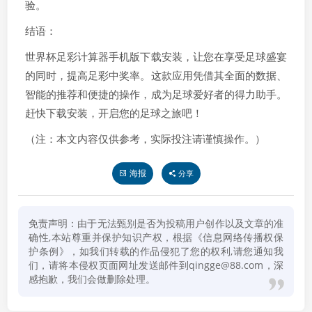
验。
结语：
世界杯足彩计算器手机版下载安装，让您在享受足球盛宴
的同时，提高足彩中奖率。这款应用凭借其全面的数据、
智能的推荐和便捷的操作，成为足球爱好者的得力助手。
赶快下载安装，开启您的足球之旅吧！
（注：本文内容仅供参考，实际投注请谨慎操作。）
海报
分享
免责声明：由于无法甄别是否为投稿用户创作以及文章的准
确性,本站尊重并保护知识产权，根据《信息网络传播权保
护条例》，如我们转载的作品侵犯了您的权利,请您通知我
们，请将本侵权页面网址发送邮件到qingge@88.com，深
感抱歉，我们会做删除处理。