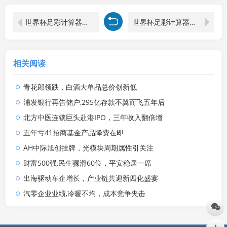
世界杯足彩计算器最新版本下载安卓
世界杯足彩计算器最新版本是多少号
相关阅读
青花郎领跌，白酒大单品总价创新低
浦发银行再告储户,295亿存款不翼而飞五年后
北方中医连锁巨头赴港IPO，三年收入翻倍增
五年亏41招商基金产品降费在即
AH中际旭创挂牌，光模块周期属性引关注
财富500强,民生骤滑60位，平安稳居一席
出海驱动车企增长，产业链共迎新四化盛宴
汽零企业业绩,冷暖不均，成本竞争夹击