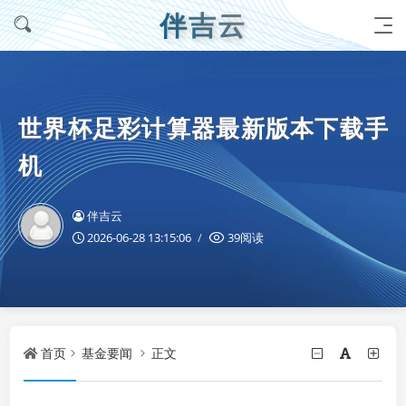
伴吉云
世界杯足彩计算器最新版本下载手
机
伴吉云
2026-06-28 13:15:06
39阅读
首页
基金要闻
正文