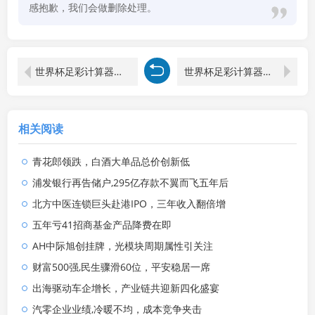
感抱歉，我们会做删除处理。
世界杯足彩计算器最新版本下载安装
世界杯足彩计算器最新版下载安卓苹果
相关阅读
青花郎领跌，白酒大单品总价创新低
浦发银行再告储户,295亿存款不翼而飞五年后
北方中医连锁巨头赴港IPO，三年收入翻倍增
五年亏41招商基金产品降费在即
AH中际旭创挂牌，光模块周期属性引关注
财富500强,民生骤滑60位，平安稳居一席
出海驱动车企增长，产业链共迎新四化盛宴
汽零企业业绩,冷暖不均，成本竞争夹击