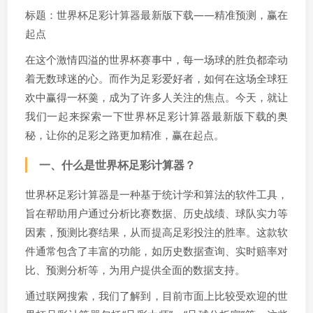
标题：世界杯足彩计算器最新版下载——精准预测，赢在
起点
在这个激情四溢的世界杯赛事中，每一场球的胜负都牵动
着无数球迷的心。而作为足彩爱好者，如何在这场全球狂
欢中赢得一杯羹，成为了许多人关注的焦点。今天，就让
我们一起来探索一下世界杯足彩计算器最新版下载的奥
秘，让你的足彩之路更加精准，赢在起点。
一、什么是世界杯足彩计算器？
世界杯足彩计算器是一种基于统计学和算法的软件工具，
旨在帮助用户通过分析比赛数据、历史战绩、球队实力等
因素，预测比赛结果，从而提高足彩投注的胜率。这款软
件通常包含了丰富的功能，如历史数据查询、实时赔率对
比、预测分析等，为用户提供全面的数据支持。
通过联网搜索，我们了解到，目前市面上比较受欢迎的世