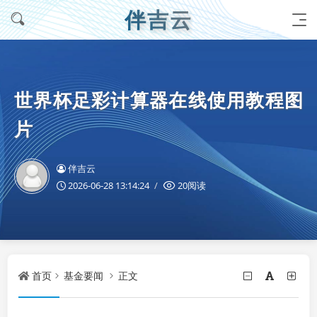
伴吉云
世界杯足彩计算器在线使用教程图
片
伴吉云
2026-06-28 13:14:24
20阅读
首页
基金要闻
正文