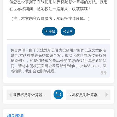
信您已经掌握了在线使用世界杯足彩计算器的方法。祝您
在世界杯期间，足彩投注一路顺风，收获满满！
（注：本文内容仅供参考，实际投注请谨慎。）
海报
分享
免责声明：由于无法甄别是否为投稿用户创作以及文章的准
确性,本站尊重并保护知识产权，根据《信息网络传播权保
护条例》，如我们转载的作品侵犯了您的权利,请您通知我
们，请将本侵权页面网址发送邮件到qingge@88.com，深
感抱歉，我们会做删除处理。
世界杯足彩计算器在线使用教程下载
世界杯足彩计算器在线使用教程视频
相关阅读