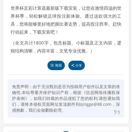
世界杯足彩计算器最新版下载安装，让您在激情四溢的世
界杯季，轻松解锁足球投注新体验。通过这款强大的工
具，您将能够更好地把握比赛走势，提高投注胜率。赶快
行动起来，下载安装吧！
（全文共计1800字，包含标题、小标题及正文内容，逻
辑结构清晰，内容丰富，文笔专业优雅。）
海报
分享
免责声明：由于无法甄别是否为投稿用户创作以及文章的准
确性,本站尊重并保护知识产权，根据《信息网络传播权保
护条例》，如我们转载的作品侵犯了您的权利,请您通知我
们，请将本侵权页面网址发送邮件到qingge@88.com，深
感抱歉，我们会做删除处理。