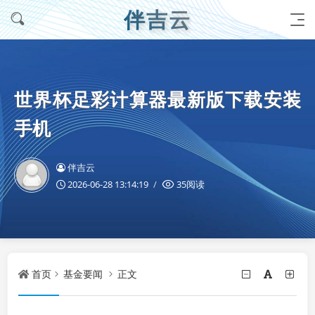
伴吉云
世界杯足彩计算器最新版下载安装
手机
伴吉云
2026-06-28 13:14:19
35阅读
首页
基金要闻
正文