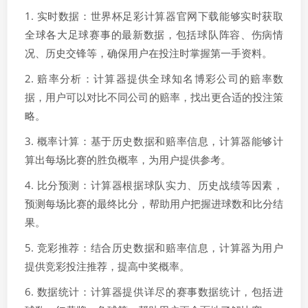
1. 实时数据：世界杯足彩计算器官网下载能够实时获取
全球各大足球赛事的最新数据，包括球队阵容、伤病情
况、历史交锋等，确保用户在投注时掌握第一手资料。
2. 赔率分析：计算器提供全球知名博彩公司的赔率数
据，用户可以对比不同公司的赔率，找出更合适的投注策
略。
3. 概率计算：基于历史数据和赔率信息，计算器能够计
算出每场比赛的胜负概率，为用户提供参考。
4. 比分预测：计算器根据球队实力、历史战绩等因素，
预测每场比赛的最终比分，帮助用户把握进球数和比分结
果。
5. 竞彩推荐：结合历史数据和赔率信息，计算器为用户
提供竞彩投注推荐，提高中奖概率。
6. 数据统计：计算器提供详尽的赛事数据统计，包括进