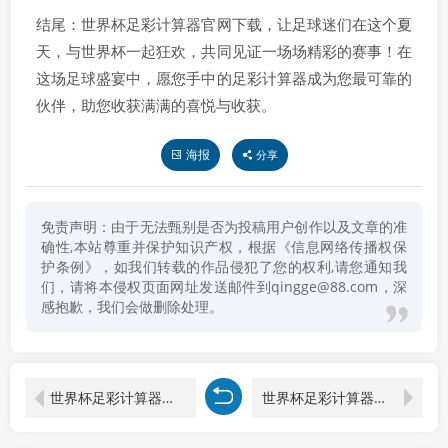
结尾：世界杯足彩计算器官网下载，让足球迷们在这个夏
天，与世界杯一起狂欢，共同见证一场场精彩的赛事！在
这场足球盛宴中，愿您手中的足彩计算器成为您最可靠的
伙伴，助您收获满满的喜悦与收获。
海报
分享
免责声明：由于无法甄别是否为投稿用户创作以及文章的准
确性,本站尊重并保护知识产权，根据《信息网络传播权保
护条例》，如我们转载的作品侵犯了您的权利,请您通知我
们，请将本侵权页面网址发送邮件到qingge@88.com，深
感抱歉，我们会做删除处理。
世界杯足彩计算器官网首页查询结果
世界杯足彩计算器无数据怎么回事啊视频教程