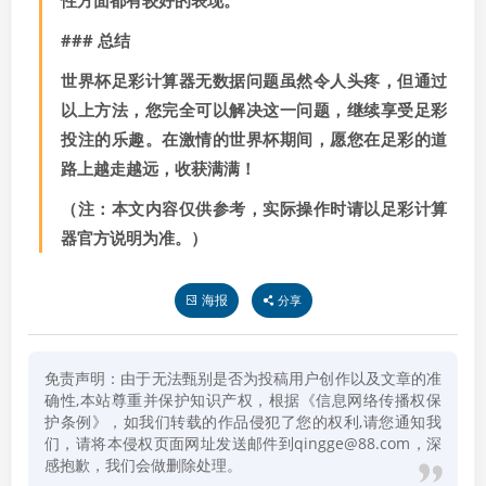
性方面都有较好的表现。
### 总结
世界杯足彩计算器无数据问题虽然令人头疼，但通过
以上方法，您完全可以解决这一问题，继续享受足彩
投注的乐趣。在激情的世界杯期间，愿您在足彩的道
路上越走越远，收获满满！
（注：本文内容仅供参考，实际操作时请以足彩计算
器官方说明为准。）
海报
分享
免责声明：由于无法甄别是否为投稿用户创作以及文章的准
确性,本站尊重并保护知识产权，根据《信息网络传播权保
护条例》，如我们转载的作品侵犯了您的权利,请您通知我
们，请将本侵权页面网址发送邮件到qingge@88.com，深
感抱歉，我们会做删除处理。