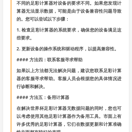
不同的足彩计算器对设备的要求不同。如果您发现计
算器无法显示数据，可能是由于设备兼容性问题导致
的。您可以尝试以下步骤：
1. 检查足彩计算器的系统要求，确保您的设备满足这
些要求。
2. 更新设备的操作系统和驱动程序，以提高兼容性。
#### 方法四：联系客服寻求帮助
如果以上方法都无法解决问题，建议您联系足彩计算
器的客服寻求帮助。客服人员会根据您的具体情况进
行诊断和解决。
#### 方法五：备用计算器
在解决世界杯足彩计算器无数据问题的同时，您也可
以考虑使用其他足彩计算器作为备用工具。市面上有
许多优秀的足彩计算器，它们在数据更新和计算准确