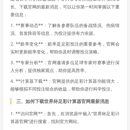
长。下载官网的最新消息，可以让你第一时间掌握以下重
要信息：
1. **赛事动态**：了解各参赛队伍的备战情况、伤病情
况、首发阵容等信息，为投注提供有力依据。
2. **赔率变化**：赔率是足彩投注的重要参考，官网会
实时更新赔率变化，帮助你及时调整投注策略。
3. **专家分析**：官网邀请多位足球专家对赛事进行深
入分析，提供独家观点，助你提高胜率。
4. **计算器下载**：官网提供的足彩计算器功能强大，
能够模拟不同投注组合的收益，帮助你进行科学投注。
三、如何下载世界杯足彩计算器官网最新消息
1. **访问官网**：首先，在浏览器中输入“世界杯足彩计
算器官网”进行搜索，找到官方网站。