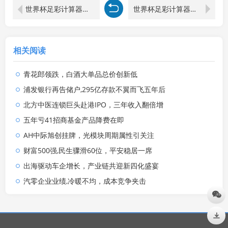
世界杯足彩计算器官网首页下载安卓
世界杯足彩计算器官网首页下载手机版
相关阅读
青花郎领跌，白酒大单品总价创新低
浦发银行再告储户,295亿存款不翼而飞五年后
北方中医连锁巨头赴港IPO，三年收入翻倍增
五年亏41招商基金产品降费在即
AH中际旭创挂牌，光模块周期属性引关注
财富500强,民生骤滑60位，平安稳居一席
出海驱动车企增长，产业链共迎新四化盛宴
汽零企业业绩,冷暖不均，成本竞争夹击