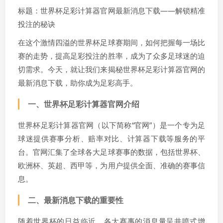
标题：世界杯足彩计算器官网最新消息下载——解锁精准
投注的秘诀
在这个激情四溢的世界杯足球赛期间，如何把握每一场比
赛的走势，提高足彩投注的胜率，成为了众多足球迷的迫
切需求。今天，就让我们来揭秘世界杯足彩计算器官网的
最新消息下载，助你成为足彩高手。
一、世界杯足彩计算器官网介绍
世界杯足彩计算器官网（以下简称“官网”）是一个专为足
球迷提供赛事分析、赔率对比、计算器下载等服务的平
台。官网汇集了全球各大足球赛事的数据，包括世界杯、
欧洲杯、英超、西甲等，为用户提供全面、准确的赛事信
息。
二、最新消息下载的重要性
随着世界杯的日益临近，各大赛事的消息量呈井喷式增