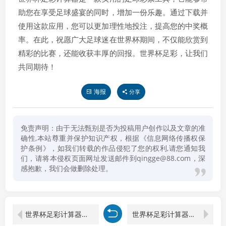
助您在享受足球盛宴的同时，增加一份乐趣。通过下载并
使用这款应用，您可以更加理性地投注，提高您的中奖概
率。在此，祝愿广大足球迷在世界杯期间，不仅能欣赏到
精彩的比赛，还能收获丰厚的回报。世界杯足彩，让我们
共同期待！
海报
分享
免责声明：由于无法甄别是否为投稿用户创作以及文章的准
确性,本站尊重并保护知识产权，根据《信息网络传播权保
护条例》，如我们转载的作品侵犯了您的权利,请您通知我
们，请将本侵权页面网址发送邮件到qingge@88.com，深
感抱歉，我们会做删除处理。
世界杯足彩计算器官网最新版下载安卓
世界杯足彩计算器官网最新消息查询