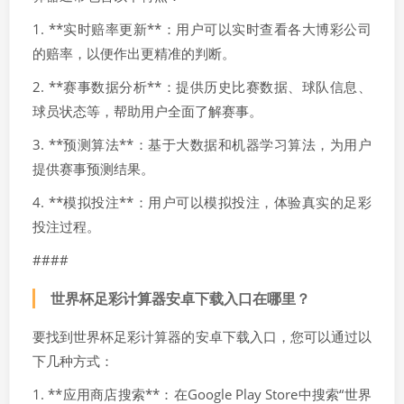
1. **实时赔率更新**：用户可以实时查看各大博彩公司
的赔率，以便作出更精准的判断。
2. **赛事数据分析**：提供历史比赛数据、球队信息、
球员状态等，帮助用户全面了解赛事。
3. **预测算法**：基于大数据和机器学习算法，为用户
提供赛事预测结果。
4. **模拟投注**：用户可以模拟投注，体验真实的足彩
投注过程。
####
世界杯足彩计算器安卓下载入口在哪里？
要找到世界杯足彩计算器的安卓下载入口，您可以通过以
下几种方式：
1. **应用商店搜索**：在Google Play Store中搜索“世界