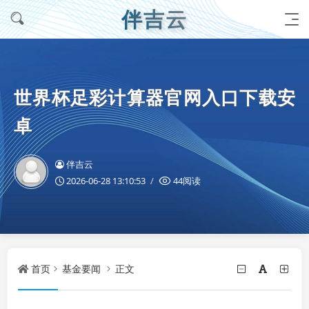
伴吉云
世界杯足彩计算器官网入口下载安
卓
伴吉云
2026-06-28 13:10:53
44阅读
首页
基金要闻
正文