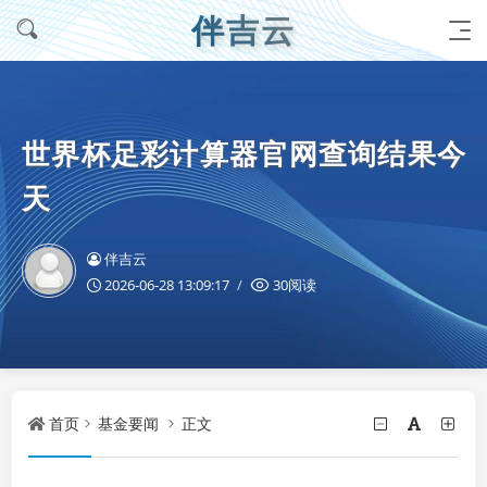
伴吉云
世界杯足彩计算器官网查询结果今
天
伴吉云
2026-06-28 13:09:17
30阅读
首页
基金要闻
正文