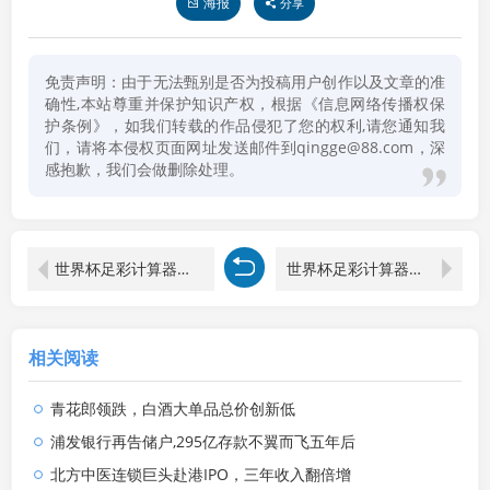
海报
分享
免责声明：由于无法甄别是否为投稿用户创作以及文章的准
确性,本站尊重并保护知识产权，根据《信息网络传播权保
护条例》，如我们转载的作品侵犯了您的权利,请您通知我
们，请将本侵权页面网址发送邮件到qingge@88.com，深
感抱歉，我们会做删除处理。
世界杯足彩计算器官网查询入口下载
世界杯足彩计算器官网下载安卓版
相关阅读
青花郎领跌，白酒大单品总价创新低
浦发银行再告储户,295亿存款不翼而飞五年后
北方中医连锁巨头赴港IPO，三年收入翻倍增