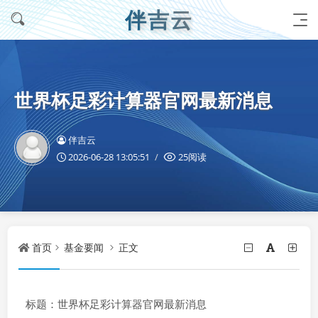
伴吉云
世界杯足彩计算器官网最新消息
伴吉云
2026-06-28 13:05:51
25阅读
首页
基金要闻
正文
标题：世界杯足彩计算器官网最新消息