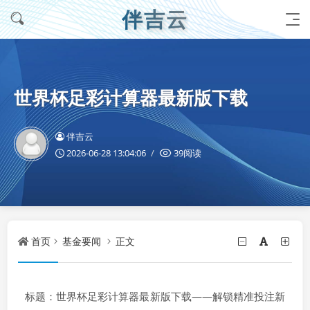
伴吉云
世界杯足彩计算器最新版下载
伴吉云
2026-06-28 13:04:06
39阅读
首页
基金要闻
正文
标题：世界杯足彩计算器最新版下载——解锁精准投注新