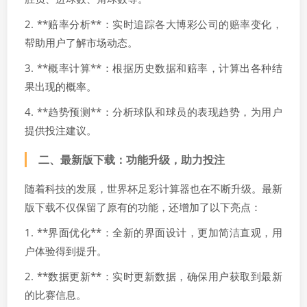
2. **赔率分析**：实时追踪各大博彩公司的赔率变化，
帮助用户了解市场动态。
3. **概率计算**：根据历史数据和赔率，计算出各种结
果出现的概率。
4. **趋势预测**：分析球队和球员的表现趋势，为用户
提供投注建议。
二、最新版下载：功能升级，助力投注
随着科技的发展，世界杯足彩计算器也在不断升级。最新
版下载不仅保留了原有的功能，还增加了以下亮点：
1. **界面优化**：全新的界面设计，更加简洁直观，用
户体验得到提升。
2. **数据更新**：实时更新数据，确保用户获取到最新
的比赛信息。