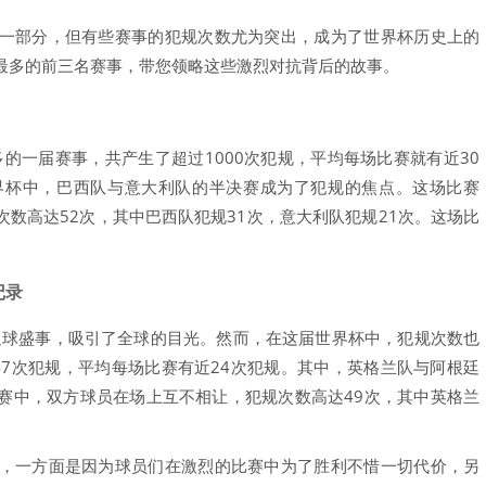
一部分，但有些赛事的犯规次数尤为突出，成为了世界杯历史上的
最多的前三名赛事，带您领略这些激烈对抗背后的故事。
多的一届赛事，共产生了超过1000次犯规，平均每场比赛就有近30
界杯中，巴西队与意大利队的半决赛成为了犯规的焦点。这场比赛
数高达52次，其中巴西队犯规31次，意大利队犯规21次。这场比
记录
的足球盛事，吸引了全球的目光。然而，在这届世界杯中，犯规次数也
47次犯规，平均每场比赛有近24次犯规。其中，英格兰队与阿根廷
赛中，双方球员在场上互不相让，犯规次数高达49次，其中英格兰
，一方面是因为球员们在激烈的比赛中为了胜利不惜一切代价，另