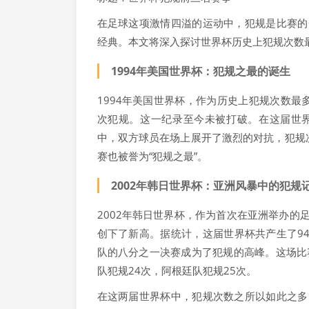
在足球这项激情四溢的运动中，犯规是比赛的
经典。本文将深入探讨世界杯历史上犯规次数
1994年美国世界杯：犯规之最的诞生
1994年美国世界杯，作为历史上犯规次数最
次犯规。这一纪录至今未被打破。在这届世
中，双方球员在场上展开了激烈的对抗，犯规次
赛也被誉为“犯规之最”。
2002年韩日世界杯：亚洲风暴中的犯规
2002年韩日世界杯，作为首次在亚洲举办
创下了新高。据统计，这届世界杯共产生了9
队的八分之一决赛成为了犯规的高峰。这场比
队犯规24次，阿根廷队犯规25次。
在这两届世界杯中，犯规次数之所以如此之多