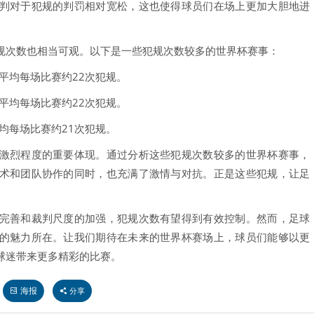
判对于犯规的判罚相对宽松，这也使得球员们在场上更加大胆地进
规次数也相当可观。以下是一些犯规次数较多的世界杯赛事：
规，平均每场比赛约22次犯规。
规，平均每场比赛约22次犯规。
平均每场比赛约21次犯规。
激烈程度的重要体现。通过分析这些犯规次数较多的世界杯赛事，
术和团队协作的同时，也充满了激情与对抗。正是这些犯规，让足
完善和裁判尺度的加强，犯规次数有望得到有效控制。然而，足球
的魅力所在。让我们期待在未来的世界杯赛场上，球员们能够以更
球迷带来更多精彩的比赛。
海报
分享