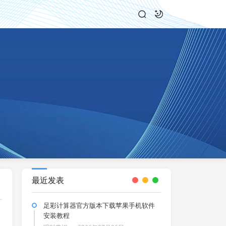
最近发表
足彩计算器官方版本下载苹果手机软件
安装教程