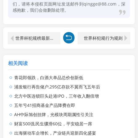
们，请将本侵权页面网址发送邮件到qingge@88.com，深
感抱歉，我们会做删除处理。
世界杯犯规榜最新排名
世界杯犯规行为规则
相关阅读
青花郎领跌，白酒大单品总价创新低
浦发银行再告储户,295亿存款不翼而飞五年后
北方中医连锁巨头赴港IPO，三年收入翻倍增
五年亏41招商基金产品降费在即
AH中际旭创挂牌，光模块周期属性引关注
财富500强,民生骤滑60位，平安稳居一席
出海驱动车企增长，产业链共迎新四化盛宴