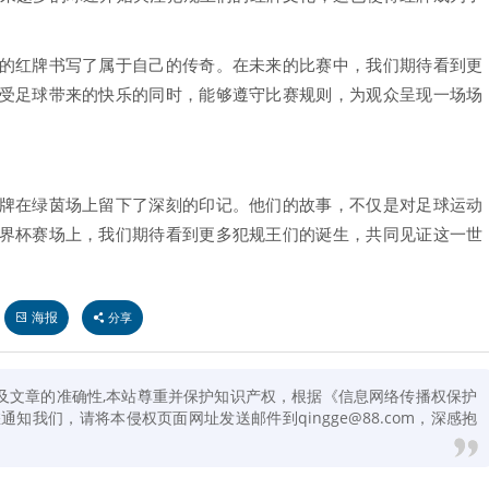
的红牌书写了属于自己的传奇。在未来的比赛中，我们期待看到更
受足球带来的快乐的同时，能够遵守比赛规则，为观众呈现一场场
牌在绿茵场上留下了深刻的印记。他们的故事，不仅是对足球运动
界杯赛场上，我们期待看到更多犯规王们的诞生，共同见证这一世
海报
分享
及文章的准确性,本站尊重并保护知识产权，根据《信息网络传播权保护
知我们，请将本侵权页面网址发送邮件到qingge@88.com，深感抱