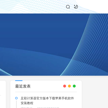
最近发表
足彩计算器官方版本下载苹果手机软件
安装教程