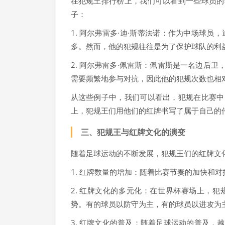
在犯规王排行榜上，我们可以看到一些球员的
子：
1. 阿尔弗雷多·迪·斯蒂法诺：作为中场球
多。然而，他的犯规往往是为了保护球队的利
2. 阿尔弗雷多·佩雷斯：佩雷斯是一名边后
需要频繁地参与对抗，因此他的犯规次数也相
从这些例子中，我们可以看出，犯规在比赛中
上，犯规王们用他们的红牌书写了属于自己的
三、犯规王与红牌文化的演变
随着足球运动的不断发展，犯规王们的红牌文
1. 红牌数量的增加：随着比赛节奏的加快和
2. 红牌文化的多元化：在世界杯赛场上，
势。有的球员以防守为主，有的球员以进攻为
3. 红牌文化的普及：随着足球运动的普及