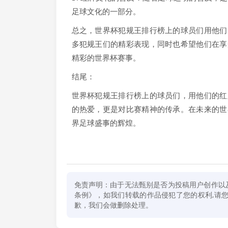
足球文化的一部分。
总之，世界杯犯规王排行榜上的球员们用他们
多犯规王们的精彩表现，同时也希望他们在享
精彩的世界杯赛事。
结尾：
世界杯犯规王排行榜上的球员们，用他们的红
的热爱，更是对比赛精神的传承。在未来的世
界足球盛事的辉煌。
免责声明：由于无法甄别是否为投稿用户创作以
条例》，如我们转载的作品侵犯了您的权利,请您通
歉，我们会做删除处理。