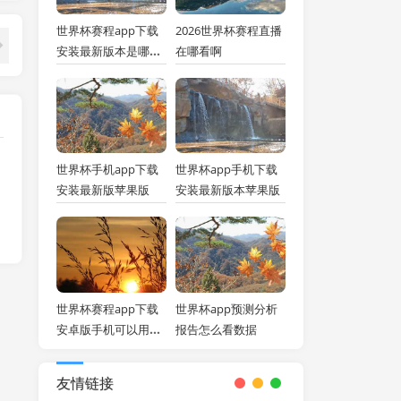
世界杯赛程app下载
2026世界杯赛程直播
安装最新版本是哪个
在哪看啊
软件
世界杯手机app下载
世界杯app手机下载
安装最新版苹果版
安装最新版本苹果版
世界杯赛程app下载
世界杯app预测分析
安卓版手机可以用吗
报告怎么看数据
安全吗安全吗
友情链接