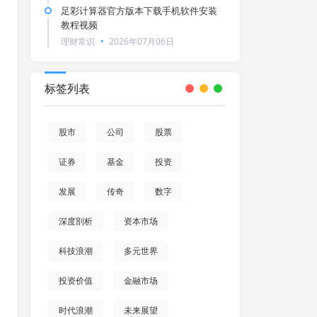
足彩计算器官方版本下载手机软件安装
教程视频
理财常识
2026年07月06日
标签列表
股市
公司
股票
证券
基金
投资
发展
传奇
数字
深度剖析
资本市场
科技浪潮
多元世界
投资价值
金融市场
时代浪潮
未来展望