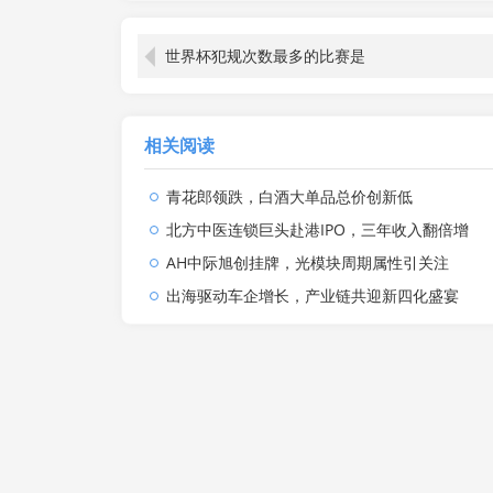
世界杯犯规次数最多的比赛是
相关阅读
青花郎领跌，白酒大单品总价创新低
北方中医连锁巨头赴港IPO，三年收入翻倍增
AH中际旭创挂牌，光模块周期属性引关注
出海驱动车企增长，产业链共迎新四化盛宴