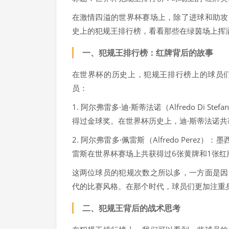
在激情四溢的世界杯赛场上，除了进球和助攻
史上的犯规王排行榜，看看那些在绿茵场上挥
一、犯规王排行榜：红牌背后的故事
在世界杯的历史上，犯规王排行榜上的球员
员：
1. 阿尔弗雷多·迪·斯蒂法诺（Alfredo Di 
得过金球奖。在世界杯历史上，迪·斯蒂法诺共
2. 阿尔弗雷多·佩雷斯（Alfredo Pere
雷斯在世界杯赛场上共获得过6张黄牌和1张
这两位球员的犯规次数之所以多，一方面是因
代的比赛风格。在那个时代，球员们更加注重
二、犯规王背后的战术思考