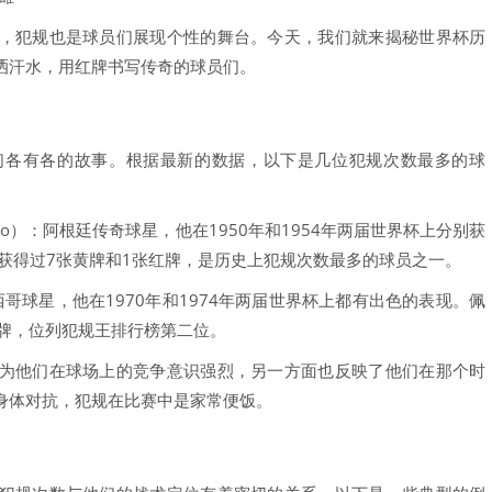
，犯规也是球员们展现个性的舞台。今天，我们就来揭秘世界杯历
洒汗水，用红牌书写传奇的球员们。
们各有各的故事。根据最新的数据，以下是几位犯规次数最多的球
Stefano）：阿根廷传奇球星，他在1950年和1954年两届世界杯上分别获
获得过7张黄牌和1张红牌，是历史上犯规次数最多的球员之一。
z）：墨西哥球星，他在1970年和1974年两届世界杯上都有出色的表现。佩
红牌，位列犯规王排行榜第二位。
为他们在球场上的竞争意识强烈，另一方面也反映了他们在那个时
身体对抗，犯规在比赛中是家常便饭。