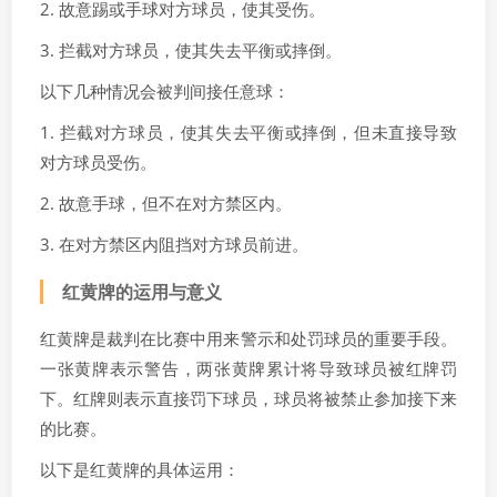
2. 故意踢或手球对方球员，使其受伤。
3. 拦截对方球员，使其失去平衡或摔倒。
以下几种情况会被判间接任意球：
1. 拦截对方球员，使其失去平衡或摔倒，但未直接导致
对方球员受伤。
2. 故意手球，但不在对方禁区内。
3. 在对方禁区内阻挡对方球员前进。
红黄牌的运用与意义
红黄牌是裁判在比赛中用来警示和处罚球员的重要手段。
一张黄牌表示警告，两张黄牌累计将导致球员被红牌罚
下。红牌则表示直接罚下球员，球员将被禁止参加接下来
的比赛。
以下是红黄牌的具体运用：