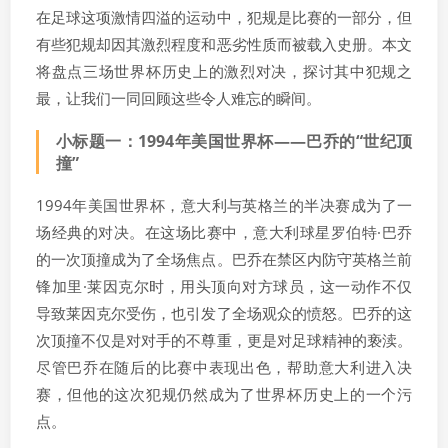
在足球这项激情四溢的运动中，犯规是比赛的一部分，但
有些犯规却因其激烈程度和恶劣性质而被载入史册。本文
将盘点三场世界杯历史上的激烈对决，探讨其中犯规之
最，让我们一同回顾这些令人难忘的瞬间。
小标题一：1994年美国世界杯——巴乔的“世纪顶
撞”
1994年美国世界杯，意大利与英格兰的半决赛成为了一
场经典的对决。在这场比赛中，意大利球星罗伯特·巴乔
的一次顶撞成为了全场焦点。巴乔在禁区内防守英格兰前
锋加里·莱因克尔时，用头顶向对方球员，这一动作不仅
导致莱因克尔受伤，也引发了全场观众的愤怒。巴乔的这
次顶撞不仅是对对手的不尊重，更是对足球精神的亵渎。
尽管巴乔在随后的比赛中表现出色，帮助意大利进入决
赛，但他的这次犯规仍然成为了世界杯历史上的一个污
点。