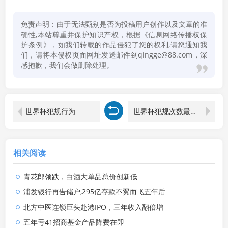
免责声明：由于无法甄别是否为投稿用户创作以及文章的准
确性,本站尊重并保护知识产权，根据《信息网络传播权保
护条例》，如我们转载的作品侵犯了您的权利,请您通知我
们，请将本侵权页面网址发送邮件到qingge@88.com，深
感抱歉，我们会做删除处理。
世界杯犯规行为
世界杯犯规次数最多的国家队
相关阅读
青花郎领跌，白酒大单品总价创新低
浦发银行再告储户,295亿存款不翼而飞五年后
北方中医连锁巨头赴港IPO，三年收入翻倍增
五年亏41招商基金产品降费在即