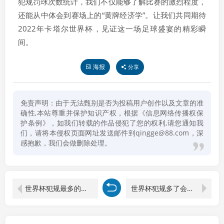
犯规罚球次数统计，我们不仅能够了解比赛的激烈程度，
还能从中体会到赛场上的“黄牌经济学”。让我们共同期待
2022年卡塔尔世界杯，见证这一场足球盛宴的精彩瞬
间。
海报
分享
免责声明：由于无法甄别是否为投稿用户创作以及文章的准
确性,本站尊重并保护知识产权，根据《信息网络传播权保
护条例》，如我们转载的作品侵犯了您的权利,请您通知我
们，请将本侵权页面网址发送邮件到qingge@88.com，深
感抱歉，我们会做删除处理。
世界杯犯规最多的比赛
世界杯犯规多了会怎么样