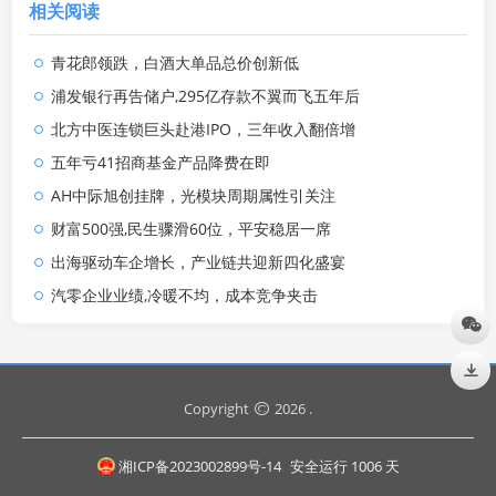
相关阅读
青花郎领跌，白酒大单品总价创新低
浦发银行再告储户,295亿存款不翼而飞五年后
北方中医连锁巨头赴港IPO，三年收入翻倍增
五年亏41招商基金产品降费在即
AH中际旭创挂牌，光模块周期属性引关注
财富500强,民生骤滑60位，平安稳居一席
出海驱动车企增长，产业链共迎新四化盛宴
汽零企业业绩,冷暖不均，成本竞争夹击
Copyright
2026 .
湘ICP备2023002899号-14
安全运行
1006
天