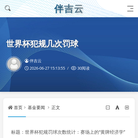
伴吉云
世界杯犯规几次罚球
伴吉云
2026-06-27 15:13:55
30阅读
首页
基金要闻
正文
标题：世界杯犯规罚球次数统计：赛场上的“黄牌经济学”