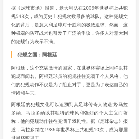
据《足球市场》报道，意大利队在2006年世界杯上共犯
规548次，成为历史上犯规次数最多的球队。这种犯规文
化的背后，是意大利足球对于胜利的极致追求。然而，这
种极端的防守战术也引发了广泛的争议，许多人对意大利
的犯规行为表示不满。
犯规之国：阿根廷
阿根廷，这个充满激情的国家，在世界杯赛场上同样以其
犯规而闻名。阿根廷球员的犯规往往充满了个人风格，他
们的犯规动作不仅是为了阻止对手，更是为了表达自己的
情绪和斗志。
阿根廷的犯规文化可以追溯到其足球传奇人物迭戈·马拉
多纳。马拉多纳以其独特的球风和强烈的个人主义而著
称，他的犯规动作往往充满了戏剧性。据《足球杂志》报
道，马拉多纳在1986年世界杯上共犯规10次，成为那届
世界杯犯规王。