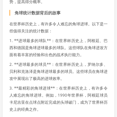
势，提高得分概率。
角球统计数据背后的故事
在世界杯历史上，有许多令人难忘的角球进球。以下是一
些值得关注的统计数据：
1. **进球最多的球队**：在世界杯历史上，阿根廷、巴
西和德国是角球进球最多的球队。这些球队在角球进攻方
面有着丰富的经验和出色的战术执行能力。
2. **进球最多的球员**：在世界杯历史上，罗纳尔多、
贝利和克洛泽是角球进球最多的球员。这些球员在角球进
攻中展现出了极高的进球效率。
3. **最精彩的角球进球**：在世界杯历史上，有许多令
人难忘的角球进球。例如，1990年世界杯，阿根廷球员
卡尼吉亚在点球点附近完成的头球破门，成为了世界杯历
史上的经典之作。