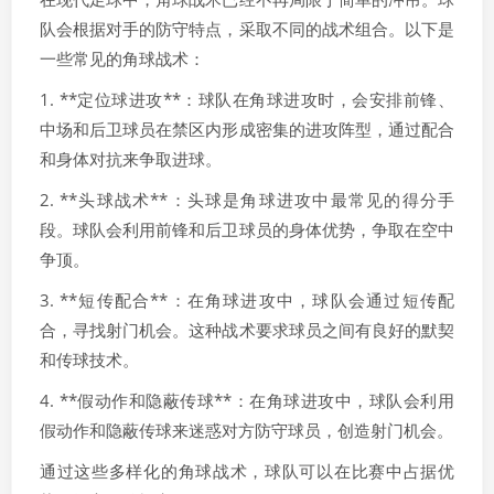
队会根据对手的防守特点，采取不同的战术组合。以下是
一些常见的角球战术：
1. **定位球进攻**：球队在角球进攻时，会安排前锋、
中场和后卫球员在禁区内形成密集的进攻阵型，通过配合
和身体对抗来争取进球。
2. **头球战术**：头球是角球进攻中最常见的得分手
段。球队会利用前锋和后卫球员的身体优势，争取在空中
争顶。
3. **短传配合**：在角球进攻中，球队会通过短传配
合，寻找射门机会。这种战术要求球员之间有良好的默契
和传球技术。
4. **假动作和隐蔽传球**：在角球进攻中，球队会利用
假动作和隐蔽传球来迷惑对方防守球员，创造射门机会。
通过这些多样化的角球战术，球队可以在比赛中占据优