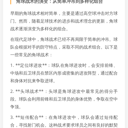
角球战术的演变：从简单冲吊到多样化组合
早期的角球战术相对简单，主要是通过高空球冲击对方球
门。然而，随着足球技术的进步和战术理念的更新，角球
战术逐渐演变为多样化的组合。
在现代足球中，角球战术已经不再局限于简单的冲吊。球
队会根据对手的防守特点，采取不同的战术组合。以下是
一些常见的角球战术：
1. **定位球进攻**：球队在角球进攻时，会安排前锋、
中场和后卫球员在禁区内形成密集的进攻阵型，通过配合
和身体对抗来争取进球。
2. **头球战术**：头球是角球进攻中最常见的得分手
段。球队会利用前锋和后卫球员的身体优势，争取在空中
争顶。
3. **短传配合**：在角球进攻中，球队会通过短传配
合，寻找射门机会。这种战术要求球员之间有良好的默契