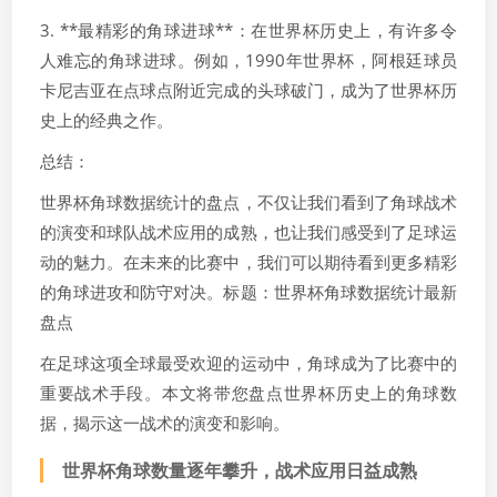
3. **最精彩的角球进球**：在世界杯历史上，有许多令
人难忘的角球进球。例如，1990年世界杯，阿根廷球员
卡尼吉亚在点球点附近完成的头球破门，成为了世界杯历
史上的经典之作。
总结：
世界杯角球数据统计的盘点，不仅让我们看到了角球战术
的演变和球队战术应用的成熟，也让我们感受到了足球运
动的魅力。在未来的比赛中，我们可以期待看到更多精彩
的角球进攻和防守对决。标题：世界杯角球数据统计最新
盘点
在足球这项全球最受欢迎的运动中，角球成为了比赛中的
重要战术手段。本文将带您盘点世界杯历史上的角球数
据，揭示这一战术的演变和影响。
世界杯角球数量逐年攀升，战术应用日益成熟