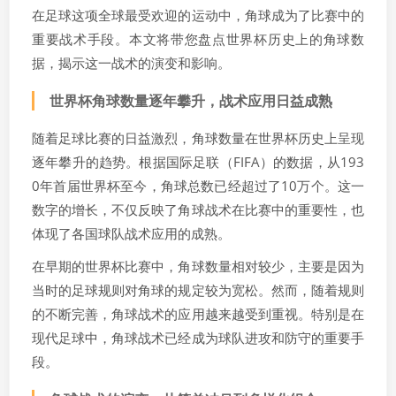
在足球这项全球最受欢迎的运动中，角球成为了比赛中的
重要战术手段。本文将带您盘点世界杯历史上的角球数
据，揭示这一战术的演变和影响。
世界杯角球数量逐年攀升，战术应用日益成熟
随着足球比赛的日益激烈，角球数量在世界杯历史上呈现
逐年攀升的趋势。根据国际足联（FIFA）的数据，从193
0年首届世界杯至今，角球总数已经超过了10万个。这一
数字的增长，不仅反映了角球战术在比赛中的重要性，也
体现了各国球队战术应用的成熟。
在早期的世界杯比赛中，角球数量相对较少，主要是因为
当时的足球规则对角球的规定较为宽松。然而，随着规则
的不断完善，角球战术的应用越来越受到重视。特别是在
现代足球中，角球战术已经成为球队进攻和防守的重要手
段。