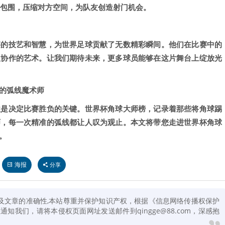
大包围，压缩对方空间，为队友创造射门机会。
湛的技艺和智慧，为世界足球贡献了无数精彩瞬间。他们在比赛中的
队协作的艺术。让我们期待未来，更多球员能够在这片舞台上绽放光
的弧线魔术师
往是决定比赛胜负的关键。世界杯角球大师榜，记录着那些将角球踢
师，每一次精准的弧线都让人叹为观止。本文将带您走进世界杯角球
。
海报
分享
及文章的准确性,本站尊重并保护知识产权，根据《信息网络传播权保护
知我们，请将本侵权页面网址发送邮件到qingge@88.com，深感抱