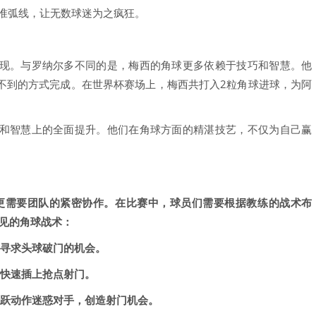
精准弧线，让无数球迷为之疯狂。
现。与罗纳尔多不同的是，梅西的角球更多依赖于技巧和智慧。他
不到的方式完成。在世界杯赛场上，梅西共打入2粒角球进球，为阿
和智慧上的全面提升。他们在角球方面的精湛技艺，不仅为自己赢
更需要团队的紧密协作。在比赛中，球员们需要根据教练的战术布
见的角球战术：
，寻求头球破门的机会。
友快速插上抢点射门。
鱼跃动作迷惑对手，创造射门机会。