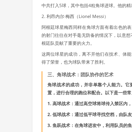
中共打入5球，其中包括4粒角球进球。他的
2. 利昂内尔·梅西（Lionel Messi）
阿根廷球星梅西同样在角球方面有着出色的表
的射门往往在对手毫无防备的情况下，以意想
根廷队贡献了重要的火力。
这两位球星的成功，离不开他们在技术、体能
得了荣誉，也为球队带来了胜利。
三、角球战术：团队协作的艺术
角球战术的成功，并非单靠个人能力。它
置，进行合理的跑位和配合。以下是一些常
1. 高球战术：通过高空球将球传入禁区内
2. 低球战术：通过低平球寻找空档，由队
3. 鱼跃战术：在角球进攻中，利用队员的