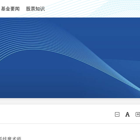
基金要闻
股票知识
弧线魔术师