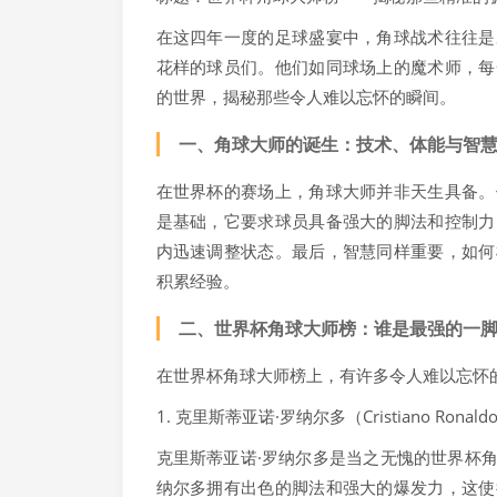
在这四年一度的足球盛宴中，角球战术往往是
花样的球员们。他们如同球场上的魔术师，每
的世界，揭秘那些令人难以忘怀的瞬间。
一、角球大师的诞生：技术、体能与智
在世界杯的赛场上，角球大师并非天生具备。
是基础，它要求球员具备强大的脚法和控制力
内迅速调整状态。最后，智慧同样重要，如何
积累经验。
二、世界杯角球大师榜：谁是最强的一
在世界杯角球大师榜上，有许多令人难以忘怀
1. 克里斯蒂亚诺·罗纳尔多（Cristiano Ronald
克里斯蒂亚诺·罗纳尔多是当之无愧的世界杯
纳尔多拥有出色的脚法和强大的爆发力，这使