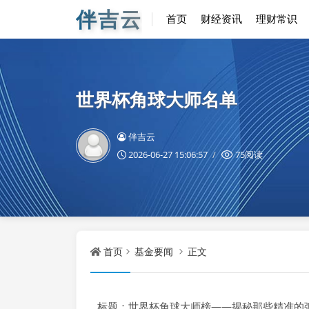
伴吉云
首页
财经资讯
理财常识
世界杯角球大师名单
伴吉云
2026-06-27 15:06:57
75阅读
首页
基金要闻
正文
标题：世界杯角球大师榜——揭秘那些精准的