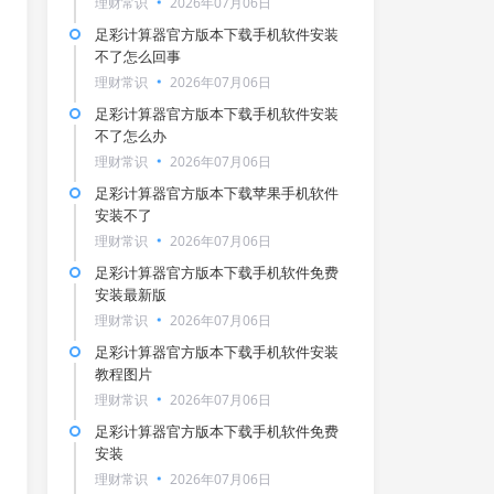
理财常识
2026年07月06日
足彩计算器官方版本下载手机软件安装
不了怎么回事
理财常识
2026年07月06日
足彩计算器官方版本下载手机软件安装
不了怎么办
理财常识
2026年07月06日
足彩计算器官方版本下载苹果手机软件
安装不了
理财常识
2026年07月06日
足彩计算器官方版本下载手机软件免费
安装最新版
理财常识
2026年07月06日
足彩计算器官方版本下载手机软件安装
教程图片
理财常识
2026年07月06日
足彩计算器官方版本下载手机软件免费
安装
理财常识
2026年07月06日