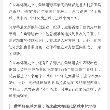
在世界杯历史上，角球进球率最高的球员是意大利后卫马
尔蒂尼。他在1994年美国世界杯上，总共踢进了4个角
球，其中有3个转化为进球，进球率为75%。
马尔蒂尼之所以能创造这一纪录，主要得益于他的冷静和
果断。在角球进攻中，他总能准确地找到队友的位置，并
通过精准的传球和射门，将球送入对方球门。此外，他的
防守意识也非常出色，这使得他在对方禁区内形成了一定
的威胁。
在世界杯历史上，还有许多球员在角球进攻中表现出色。
例如，英格兰球员莱因克尔在1986年墨西哥世界杯上，
总共踢进了5个角球，其中3个转化为进球，进球率为6
0%。此外，阿根廷球员迭戈·马拉多纳在1986年墨西哥世
界杯上，总共踢进了4个角球，其中2个转化为进球，进
球率为50%。
世界杯角球之最：角球战术在现代足球中的地位