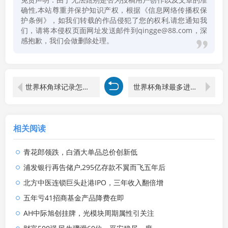
确性,本站尊重并保护知识产权，根据《信息网络传播权保
护条例》，如我们转载的作品侵犯了您的权利,请您通知我
们，请将本侵权页面网址发送邮件到qingge@88.com，深
感抱歉，我们会做删除处理。
世界杯角球记录怎么看
世界杯角球最多进球数
相关阅读
青花郎领跌，白酒大单品总价创新低
浦发银行再告储户,295亿存款不翼而飞五年后
北方中医连锁巨头赴港IPO，三年收入翻倍增
五年亏41招商基金产品降费在即
AH中际旭创挂牌，光模块周期属性引关注