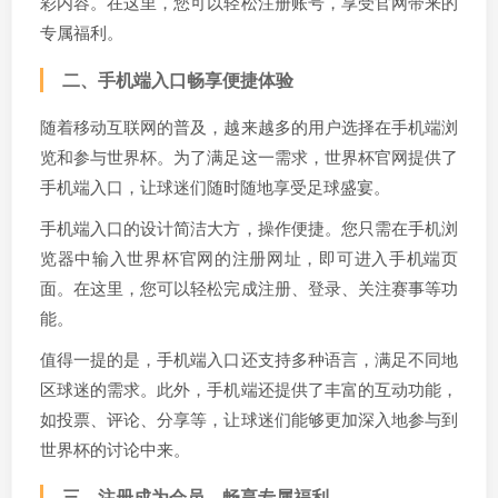
彩内容。在这里，您可以轻松注册账号，享受官网带来的
专属福利。
二、手机端入口畅享便捷体验
随着移动互联网的普及，越来越多的用户选择在手机端浏
览和参与世界杯。为了满足这一需求，世界杯官网提供了
手机端入口，让球迷们随时随地享受足球盛宴。
手机端入口的设计简洁大方，操作便捷。您只需在手机浏
览器中输入世界杯官网的注册网址，即可进入手机端页
面。在这里，您可以轻松完成注册、登录、关注赛事等功
能。
值得一提的是，手机端入口还支持多种语言，满足不同地
区球迷的需求。此外，手机端还提供了丰富的互动功能，
如投票、评论、分享等，让球迷们能够更加深入地参与到
世界杯的讨论中来。
三、注册成为会员，畅享专属福利