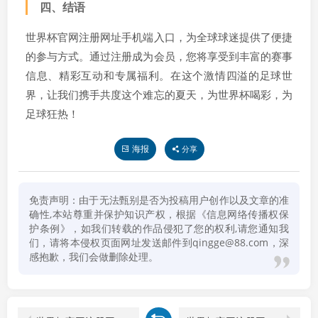
四、结语
世界杯官网注册网址手机端入口，为全球球迷提供了便捷
的参与方式。通过注册成为会员，您将享受到丰富的赛事
信息、精彩互动和专属福利。在这个激情四溢的足球世
界，让我们携手共度这个难忘的夏天，为世界杯喝彩，为
足球狂热！
海报
分享
免责声明：由于无法甄别是否为投稿用户创作以及文章的准
确性,本站尊重并保护知识产权，根据《信息网络传播权保
护条例》，如我们转载的作品侵犯了您的权利,请您通知我
们，请将本侵权页面网址发送邮件到qingge@88.com，深
感抱歉，我们会做删除处理。