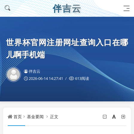
伴吉云
世界杯官网注册网址查询入口在哪
儿啊手机端
伴吉云
2026-06-14 14:27:41
613阅读
首页
基金要闻
正文