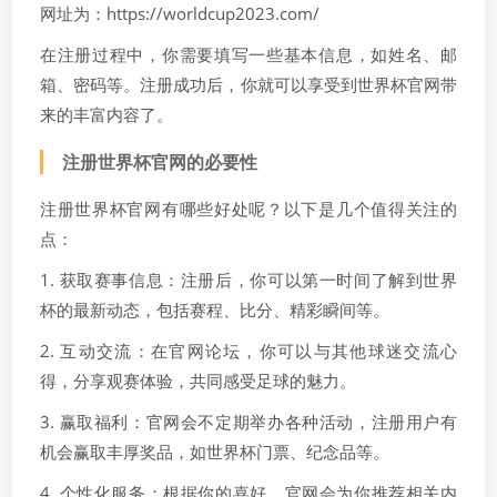
网址为：https://worldcup2023.com/
在注册过程中，你需要填写一些基本信息，如姓名、邮
箱、密码等。注册成功后，你就可以享受到世界杯官网带
来的丰富内容了。
注册世界杯官网的必要性
注册世界杯官网有哪些好处呢？以下是几个值得关注的
点：
1. 获取赛事信息：注册后，你可以第一时间了解到世界
杯的最新动态，包括赛程、比分、精彩瞬间等。
2. 互动交流：在官网论坛，你可以与其他球迷交流心
得，分享观赛体验，共同感受足球的魅力。
3. 赢取福利：官网会不定期举办各种活动，注册用户有
机会赢取丰厚奖品，如世界杯门票、纪念品等。
4. 个性化服务：根据你的喜好，官网会为你推荐相关内