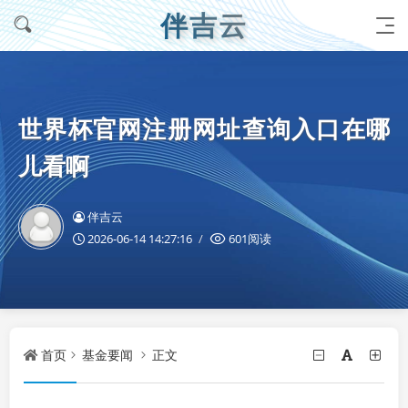
伴吉云
世界杯官网注册网址查询入口在哪
儿看啊
伴吉云
2026-06-14 14:27:16
601阅读
首页
基金要闻
正文