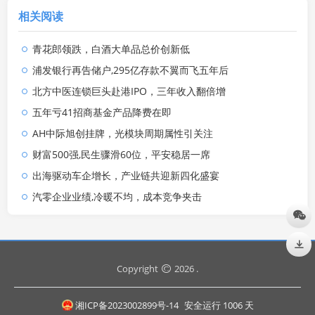
相关阅读
青花郎领跌，白酒大单品总价创新低
浦发银行再告储户,295亿存款不翼而飞五年后
北方中医连锁巨头赴港IPO，三年收入翻倍增
五年亏41招商基金产品降费在即
AH中际旭创挂牌，光模块周期属性引关注
财富500强,民生骤滑60位，平安稳居一席
出海驱动车企增长，产业链共迎新四化盛宴
汽零企业业绩,冷暖不均，成本竞争夹击
Copyright
2026 .
湘ICP备2023002899号-14
安全运行
1006
天