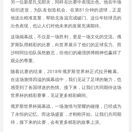
另一位新星扎戈耶夫，同样在比赛中表现出色。他在中场
组织进攻，为队友创造机会。在第81分钟的进球，正是
他送出精准直塞，帮助戈洛温完成破门。这位年轻球员的
出色表现，也让人们对他未来的发展充满期待。
这场揭幕战，不仅是一场胜利，更是一场文化的交流。俄
罗斯队用精彩的比赛，向世界展示了他们的足球实力。而
沙特阿拉伯队虽然败北，但他们的顽强拼搏精神也赢得了
观众的尊重。
随着比赛的结束，2018年俄罗斯世界杯正式拉开帷幕。
在这场激情四溢的揭幕战中，我们见证了足球的魅力，也
感受到了各国球迷的热情。接下来，让我们共同期待这场
世界杯的精彩赛事，见证更多精彩瞬间。
俄罗斯世界杯揭幕战，一场激情与荣耀的碰撞，已经成为
了永恒的记忆。而这场盛宴，才刚刚开始。让我们共同期
待，接下来的比赛，会有更多精彩的故事上演。